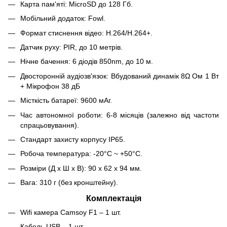
Карта пам'яті: MicroSD до 128 Гб.
Мобільний додаток: Fowl.
Формат стиснення відео: H.264/H.264+.
Датчик руху: PIR, до 10 метрів.
Нічне бачення: 6 діодів 850nm, до 10 м.
Двосторонній аудіозв'язок: Вбудований динамік 8Ω Ом 1 Вт
+ Мікрофон 38 дБ
Місткість батареї: 9600 мАг.
Час автономної роботи: 6-8 місяців (залежно від частоти
спрацьовування).
Стандарт захисту корпусу IP65.
Робоча температура: -20°С ~ +50°С.
Розміри (Д х Ш х В): 90 х 62 х 94 мм.
Вага: 310 г (без кронштейну).
Комплектація
Wifi камера Camsoy F1 – 1 шт.
Кабель USB – 1 шт.