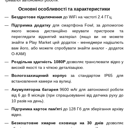
тривалої автономної роботи.
Основні особливості та характеристики
Бездротове підключення
до WiFi на частоті 2.4 ГГц.
Підтримка додатку
для смартфона Fowl, за допомогою
якого можна дистанційно керувати пристроєм та
переглядати відзнятий матеріал (якщо ви не можете
знайти в Play Market цей додаток - менеджери надішлють
вам його, або можете спробувати знайти аналог - додаток
O-KAM)
Роздільна здатність 1080P
дозволяє транслювати відео у
високій якості та з чіткою деталізацією.
Вологозахищений корпус
за стандартом IP65 для
встановлення камери на вулиці.
Акумуляторна батарея
9600 мАг для автономної роботи
від 6 до 8 місяців (при спрацьовуванні від датчика руху до
10 разів на день).
Підтримка карток пам'яті
до 128 Гб для зберігання архіву
відео.
Безкоштовне хмарне сховище на 30 днів
дозволяє