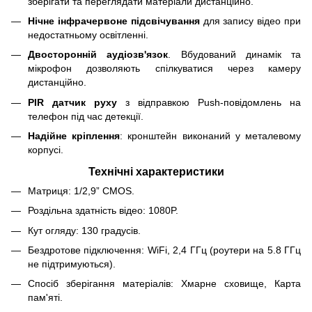
зберігати та переглядати матеріали дистанційно.
Нічне інфрачервоне підсвічування
для запису відео при
недостатньому освітленні.
Двосторонній аудіозв'язок
. Вбудований динамік та
мікрофон дозволяють спілкуватися через камеру
дистанційно.
PIR датчик руху
з відправкою Push-повідомлень на
телефон під час детекції.
Надійне кріплення
: кронштейн виконаний у металевому
корпусі.
Технічні характеристики
Матриця: 1/2,9” CMOS.
Роздільна здатність відео: 1080P.
Кут огляду: 130 градусів.
Бездротове підключення: WiFi, 2,4 ГГц (роутери на 5.8 ГГц
не підтримуються).
Спосіб зберігання матеріалів: Хмарне сховище, Карта
пам'яті.