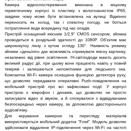
Камера відеоспостереження виконана в міцному
герметичному корпусі із пластику з вологозахистом IP65,
завдяки чому може бути встановлена ​​на вулиці. Відмінно
переносить як холод, так і спекотну погоду, не боїться
потрапляння води всередину під час опадів.
Пристрій оснащений якісним 1/2,9” CMOS сенсором, зйомка
проводиться в роздільній здатності до 1080P. Об'єктив має
ширококутну лінзу з кутом огляду 130°. Наявність режиму
зйомки «день/ніч» дає можливість отримувати якісну картинку,
незалежно від рівня освітлення. ІЧ-світлодіоди мають досить
великий радіус дії, при цьому вони працюють навіть у повній
темряві і залишаються непомітними для людського ока.
Компактна Wi-Fi камера оснащена функцією детектора руху,
що дозволяє передавати оперативні Push-повідомлення на
мобільний пристрій про всі зафіксовані події. У корпусі
пристрою є мікрофон і динамік, що дозволяє не просто
записувати відео зі звуком, а й спілкуватися з відвідувачами
безпосередньо через камеру, за допомогою двостороннього
аудіозв'язку.
Для керування камерою та перегляду матеріалів
використовується мобільний додаток "Fowl". Модель дозволяє
здійснювати віддалене IP-підключення через Wi-Fi на частоті