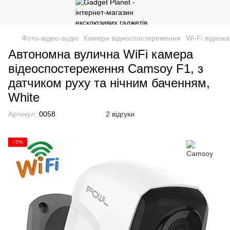
Фото-відео-аудіо
Камери відеоспостереження
Wi-Fi відеок
Автономна вулична WiFi камера
відеоспостереження Camsoy F1, з
датчиком руху та нічним баченням,
White
Артикул:
0058
2 відгуки
−5%