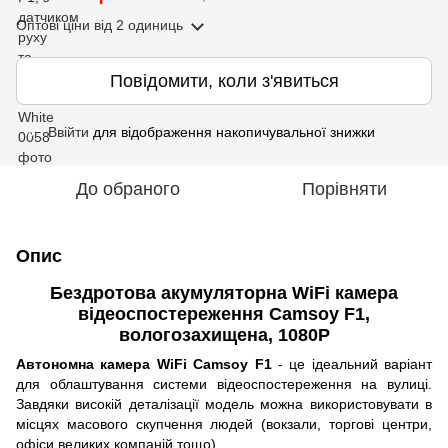
Оптові ціни
від 2 одиниць
Повідомити, коли з'явиться
Ввійти
для відображення накопичувальної знижки
%
До обраного
Порівняти
Опис
Бездротова акумуляторна WiFi камера
відеоспостереження Camsoy F1,
вологозахищена, 1080P
Автономна камера WiFi Camsoy F1
- це ідеальний варіант
для облаштування системи відеоспостереження на вулиці.
Завдяки високій деталізації модель можна використовувати в
місцях масового скупчення людей (вокзали, торгові центри,
офіси великих компаній тощо).