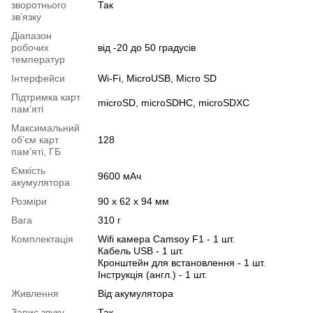
зворотнього
Так
звʼязку
Діапазон
робочих
від -20 до 50 градусів
температур
Інтерфейси
Wi-Fi, MicroUSB, Micro SD
Підтримка карт
microSD, microSDHC, microSDXC
памʼяті
Максимальний
обʼєм карт
128
памʼяті, ГБ
Ємкість
9600 мАч
акумулятора
Розміри
90 х 62 х 94 мм
Вага
310 г
Комплектація
Wifi камера Camsoy F1 - 1 шт.
Кабель USB - 1 шт.
Кронштейн для встановлення - 1 шт.
Інструкція (англ.) - 1 шт.
Живлення
Від акумулятора
Запис звуку
Так