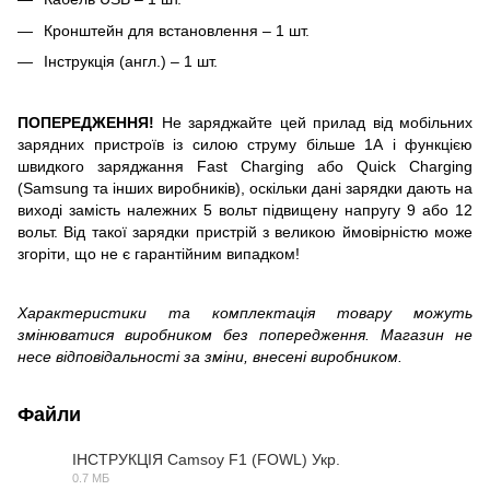
Кронштейн для встановлення – 1 шт.
Інструкція (англ.) – 1 шт.
ПОПЕРЕДЖЕННЯ!
Не заряджайте цей прилад від мобільних
зарядних пристроїв із силою струму більше 1А і функцією
швидкого заряджання Fast Charging або Quick Charging
(Samsung та інших виробників), оскільки дані зарядки дають на
виході замість належних 5 вольт підвищену напругу 9 або 12
вольт. Від такої зарядки пристрій з великою ймовірністю може
згоріти, що не є гарантійним випадком!
Характеристики та комплектація товару можуть
змінюватися виробником без попередження. Магазин не
несе відповідальності за зміни, внесені виробником.
Файли
ІНСТРУКЦІЯ Camsoy F1 (FOWL) Укр.
0.7 МБ
PDF