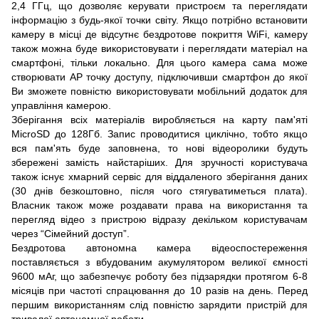
2,4 ГГц, що дозволяє керувати пристроєм та переглядати
інформацію з будь-якої точки світу. Якщо потрібно встановити
камеру в місці де відсутнє бездротове покриття WiFi, камеру
також можна буде використовувати і переглядати матеріал на
смартфоні, тільки локально. Для цього камера сама може
створювати AP точку доступу, підключивши смартфон до якої
Ви зможете повністю використовувати мобільний додаток для
управління камерою.
Зберігання всіх матеріалів виробляється на карту пам'яті
MicroSD до 128Гб. Запис проводитися циклічно, тобто якщо
вся пам'ять буде заповнена, то нові відеоролики будуть
збережені замість найстаріших. Для зручності користувача
також існує хмарний сервіс для віддаленого зберігання даних
(30 днів безкоштовно, після чого стягуватиметься плата).
Власник також може роздавати права на використання та
перегляд відео з пристрою відразу декільком користувачам
через “Сімейний доступ”.
Бездротова автономна камера відеоспостереження
поставляється з вбудованим акумулятором великої ємності
9600 мАг, що забезпечує роботу без підзарядки протягом 6-8
місяців при частоті спрацювання до 10 разів на день. Перед
першим використанням слід повністю зарядити пристрій для