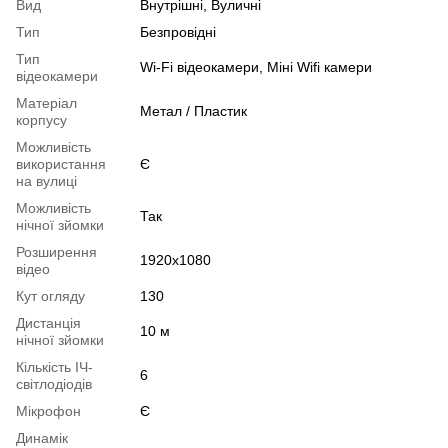
Вид
Внутрішні, Вуличні
Тип
Безпровідні
Тип
Wi-Fi відеокамери, Міні Wifi камери
відеокамери
Матеріал
Метал / Пластик
корпусу
Можливість
використання
Є
на вулиці
Можливість
Так
нічної зйомки
Розширення
1920x1080
відео
Кут огляду
130
Дистанція
10 м
нічної зйомки
Кількість ІЧ-
6
світлодіодів
Мікрофон
Є
Динамік