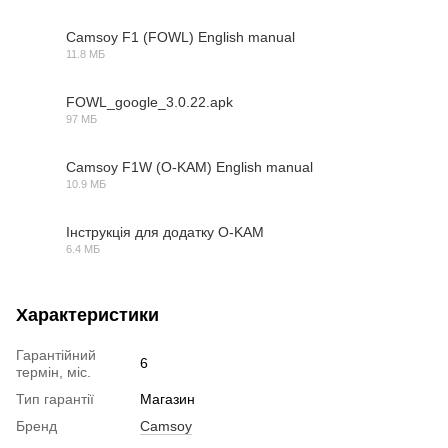
Camsoy F1 (FOWL) English manual
11.8 МБ
PDF
FOWL_google_3.0.22.apk
97 МБ
ZIP
Camsoy F1W (O-KAM) English manual
10.9 МБ
PDF
Інструкція для додатку O-KAM
6.4 МБ
PDF
Характеристики
Гарантійний
6
термін, міс.
Тип гарантії
Магазин
Бренд
Camsoy