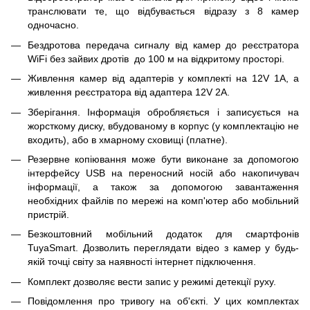
транслювати те, що відбувається відразу з 8 камер
одночасно.
Бездротова передача сигналу від камер до реєстратора
WiFi без зайвих дротів до 100 м на відкритому просторі.
Живлення камер від адаптерів у комплекті на 12V 1A, а
живлення реєстратора від адаптера 12V 2A.
Зберігання. Інформація обробляється і записується на
жорсткому диску, вбудованому в корпус (у комплектацію не
входить), або в хмарному сховищі (платне).
Резервне копіювання може бути виконане за допомогою
інтерфейсу USB на переносний носій або накопичувач
інформації, а також за допомогою завантаження
необхідних файлів по мережі на комп'ютер або мобільний
пристрій.
Безкоштовний мобільний додаток для смартфонів
TuyaSmart. Дозволить переглядати відео з камер у будь-
якій точці світу за наявності інтернет підключення.
Комплект дозволяє вести запис у режимі детекції руху.
Повідомлення про тривогу на об'єкті. У цих комплектах