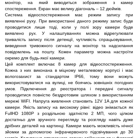
монітор, на який виводиться зображення з камер
спостереження. Екран має велику діагональ – 12 дюймів.
Система відеоспостереження має режим запису при
виявленні руху. При використанні даного режиму запис буде
проводитися лише тоді, коли у полі зору камери буде
виявлено рух. У налаштуваннях можна відрегулювати
тривалість запису після детекції, чутливість спрацьовування,
виведення тривожного сигналу на монітор та надсилання
повідомлень на пошту. Кожен параметр можна настроїти
окремо для будь-якої камери.
Цей комплект включає 8 камер для відеоспостереження.
Кожна з них виконана в міцному металевому корпусі і має
вологозахист за стандартом IP66, тому вони можуть
використовуватися на вулиці, не боячись зовнішніх погодних
умов. Підключення до реєстратора і передачі сигналу
проводитися повністю бездротовим шляхом з використанням
мережі WiFI. Напруга живлення становить 12V 1A для кожної
камери. Якість запису на високому рівні: відео знімається як
FullHD 1080P з роздільною здатністю 2 МП, чого цілком
достатньо для зручного перегляду та розгляду навіть дуже
дрібних деталей на картинці. Камери мають можливість нічної
зйомки за допомогою інфрачервоного підсвічування до 30