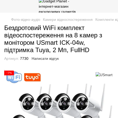
Фото-відео-аудіо
Камери відеоспостереження
Комплекти в
Бездротовий WiFi комплект
відеоспостереження на 8 камер з
монітором USmart ICK-04w,
підтримка Tuya, 2 Мп, FullHD
Артикул:
7730
Написати відгук
−7%