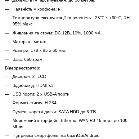
Дальність ІЧ підсвічування: до 30 метрів.
Наявність мікрофона: ні.
Температура експлуатації та вологість: -25℃ ~ +60℃, RH
95% Макс.
Живлення та струм: DC 12В±10%, 1000 мА.
Матеріал: метал
Розміри: 178 х 85 х 60 мм.
Вага: 650 грам.
Відеореєстратор:
Дисплей: 2" LCD
Відеовихід: HDMI x1.
USB порти: 2 х USB-A порти
Формат стиску: H.264
Сумісні жорсткі диски: SATA HDD до 6 TB
Мережевий інтерфейс: Ethernet WAN RJ-45 порт, до 100
Mbps
Підтримка смартфонів: на базі iOS/Android