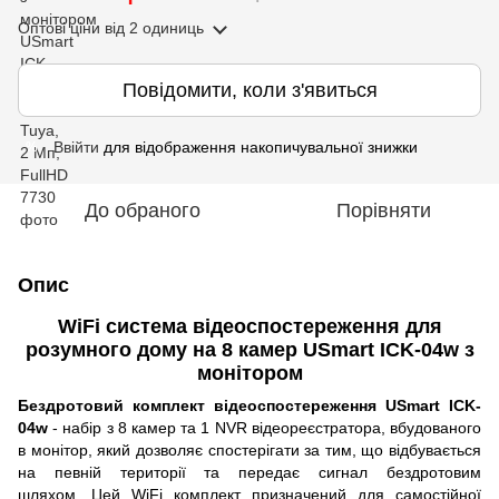
Оптові ціни
від 2 одиниць
Повідомити, коли з'явиться
Ввійти
для відображення накопичувальної знижки
%
До обраного
Порівняти
Опис
WiFi система відеоспостереження для
розумного дому на 8 камер USmart ICK-04w з
монітором
Бездротовий комплект відеоспостереження USmart ICK-
04w
- набір з 8 камер та 1 NVR відеореєстратора, вбудованого
в монітор, який дозволяє спостерігати за тим, що відбувається
на певній території та передає сигнал бездротовим
шляхом. Цей WiFi комплект призначений для самостійної