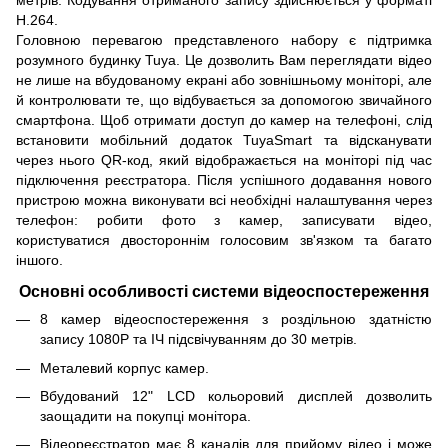
метрів. Кодування отриманого запису здійснюється у форматі
H.264.
Головною перевагою представленого набору є підтримка
розумного будинку Tuya. Це дозволить Вам переглядати відео
не лише на вбудованому екрані або зовнішньому моніторі, але
й контролювати те, що відбувається за допомогою звичайного
смартфона. Щоб отримати доступ до камер на телефоні, слід
встановити мобільний додаток TuyaSmart та відсканувати
через нього QR-код, який відображається на моніторі під час
підключення реєстратора. Після успішного додавання нового
пристрою можна виконувати всі необхідні налаштування через
телефон: робити фото з камер, записувати відео,
користуватися двостороннім голосовим зв'язком та багато
іншого.
Основні особливості системи відеоспостереження
8 камер відеоспостереження з роздільною здатністю
запису 1080P та ІЧ підсвічуванням до 30 метрів.
Металевий корпус камер.
Вбудований 12" LCD кольоровий дисплей дозволить
заощадити на покупці монітора.
Відеореєстратор має 8 каналів для прийому відео і може