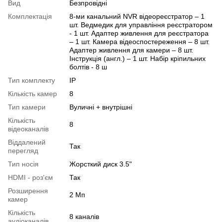
Вид
Безпровідні
Комплектація
8-ми канальний NVR відеореєстратор – 1
шт. Ведмедик для управління реєстратором
- 1 шт. Адаптер живлення для реєстратора
– 1 шт. Камера відеоспостереження – 8 шт.
Адаптер живлення для камери – 8 шт.
Інструкція (англ.) – 1 шт. Набір кріпильних
болтів - 8 ш
Тип комплекту
IP
Кількість камер
8
Тип камери
Вуличні + внутрішні
Кількість
8
відеоканалів
Віддалений
Так
перегляд
Тип носія
Жорсткий диск 3.5"
HDMI - роз'єм
Так
Розширення
2 Мп
камер
Кількість
8 каналів
аудіоканалів