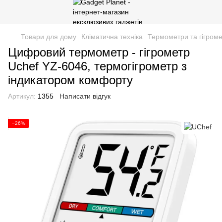
Товари для дому
Кліматична техніка
Термометри та гігром
Цифровий термометр - гігрометр
Uchef YZ-6046, термогігрометр з
індикатором комфорту
Артикул:
1355
Написати відгук
−26%