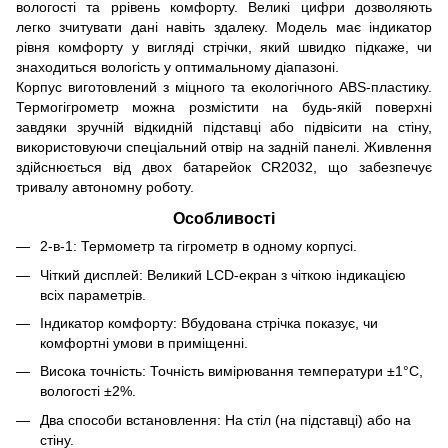
вологості та ррівень комфорту. Великі цифри дозволяють
легко зчитувати дані навіть здалеку. Модель має індикатор
рівня комфорту у вигляді стрічки, який швидко підкаже, чи
знаходиться вологість у оптимальному діапазоні.
Корпус виготовлений з міцного та екологічного ABS-пластику.
Термогігрометр можна розмістити на будь-якій поверхні
завдяки зручній відкидній підставці або підвісити на стіну,
використовуючи спеціальний отвір на задній панелі. Живлення
здійснюється від двох батарейок CR2032, що забезпечує
тривалу автономну роботу.
Особливості
2-в-1: Термометр та гігрометр в одному корпусі.
Чіткий дисплей: Великий LCD-екран з чіткою індикацією
всіх параметрів.
Індикатор комфорту: Вбудована стрічка показує, чи
комфортні умови в приміщенні.
Висока точність: Точність вимірювання температури ±1°C,
вологості ±2%.
Два способи встановлення: На стіл (на підставці) або на
стіну.