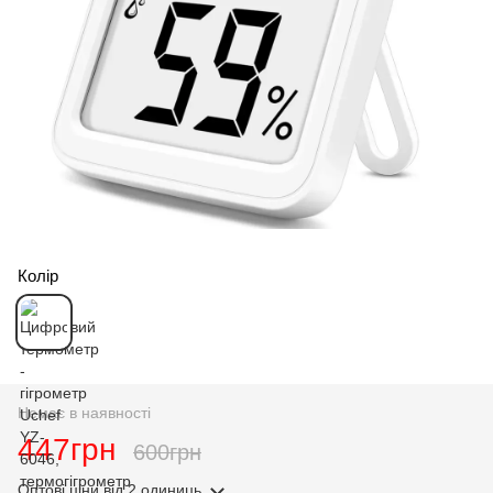
Колір
Немає в наявності
447грн
600грн
Оптові ціни
від 2 одиниць