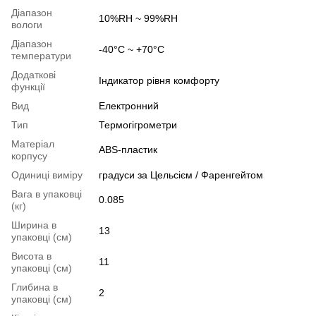
Діапазон
10%RH ~ 99%RH
вологи
Діапазон
-40°C ~ +70°C
температури
Додаткові
Індикатор рівня комфорту
функції
Вид
Електронний
Тип
Термогігрометри
Матеріал
ABS-пластик
корпусу
Одиниці виміру
градуси за Цельсієм / Фаренгейтом
Вага в упаковці
0.085
(кг)
Ширина в
13
упаковці (см)
Висота в
11
упаковці (см)
Глибина в
2
упаковці (см)