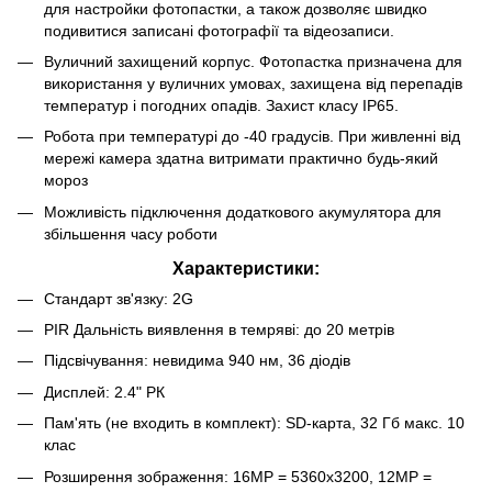
для настройки фотопастки, а також дозволяє швидко
подивитися записані фотографії та відеозаписи.
Вуличний захищений корпус. Фотопастка призначена для
використання у вуличних умовах, захищена від перепадів
температур і погодних опадів. Захист класу IP65.
Робота при температурі до -40 градусів. При живленні від
мережі камера здатна витримати практично будь-який
мороз
Можливість підключення додаткового акумулятора для
збільшення часу роботи
Характеристики:
Стандарт зв'язку: 2G
PIR Дальність виявлення в темряві: до 20 метрів
Підсвічування: невидима 940 нм, 36 діодів
Дисплей: 2.4" РК
Пам'ять (не входить в комплект): SD-карта, 32 Гб макс. 10
клас
Розширення зображення: 16MP = 5360х3200, 12МР =