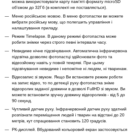
можна використовувати карту пам'яті формату microSD
об'ємом до 32Гб (в комплекті не поставляється).
Меню російською мовою. В меню фотопастки ви можете
вибрати російську мову, що полегшить управління і
налаштування приладу.
Режим Timelapse. В даному режимі фотопастка може
робити знімки через строго певні інтервали часу.
Невидиме нічне підсвічування. Автоматична інфрачервона
підсвітка дозволяє фотопастці здійснювати фото та
відеозйомку навіть у повній темряві. При цьому
підсвічування невидиме і непомітне ні людям, ні тваринам.
Відеозапис зі звуком. Якщо Ви встановите режим роботи
на запис відео, то по детекції руху фотопастка зніме
відеоролик заданої довжини в дозволі FullHD зі звуком. Ви
можете встановити зручну довжину відеороликів - від 5 до
90 секунд.
Чутливий датчик руху. Інфрачервоний датчик руху здатний
розпізнати переміщення людей і тварин на відстані до 20
метрів, кут спрацювання становить 120 градусів.
РК-дисплей. Вбудований кольоровий екран застосовується