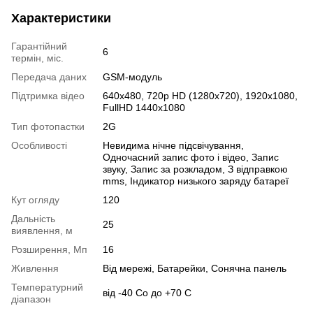
Характеристики
Гарантійний
6
термін, міс.
Передача даних
GSM-модуль
Підтримка відео
640х480, 720p HD (1280x720), 1920x1080,
FullHD 1440x1080
Тип фотопастки
2G
Особливості
Невидима нічне підсвічування,
Одночасний запис фото і відео, Запис
звуку, Запис за розкладом, З відправкою
mms, Індикатор низького заряду батареї
Кут огляду
120
Дальність
25
виявлення, м
Розширення, Мп
16
Живлення
Від мережі, Батарейки, Сонячна панель
Температурний
від -40 Со до +70 С
діапазон