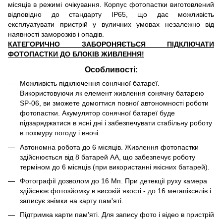
місяців в режимі очікування. Корпус фотопастки виготовлений
відповідно до стандарту IP65, що дає можливість
експлуатувати пристрій у вуличних умовах незалежно від
наявності заморозків і опадів.
КАТЕГОРИЧНО ЗАБОРОНЯЄТЬСЯ ПІДКЛЮЧАТИ
ФОТОПАСТКИ ДО БЛОКІВ ЖИВЛЕННЯ!
Особливості:
Можливість підключення сонячної батареї.
Використовуючи як елемент живлення сонячну батарею
SP-06, ви зможете домогтися повної автономності роботи
фотопастки. Акумулятор сонячної батареї буде
підзаряджатися в ясні дні і забезпечувати стабільну роботу
в похмуру погоду і вночі.
Автономна робота до 6 місяців. Живлення фотопастки
здійснюється від 8 батарей АА, що забезпечує роботу
терміном до 6 місяців (при використанні якісних батарей).
Фотографії дозволом до 16 Мп. При детекції руху камера
здійснює фотозйомку в високій якості - до 16 мегапікселів і
записує знімки на карту пам'яті.
Підтримка карти пам'яті. Для запису фото і відео в пристрій