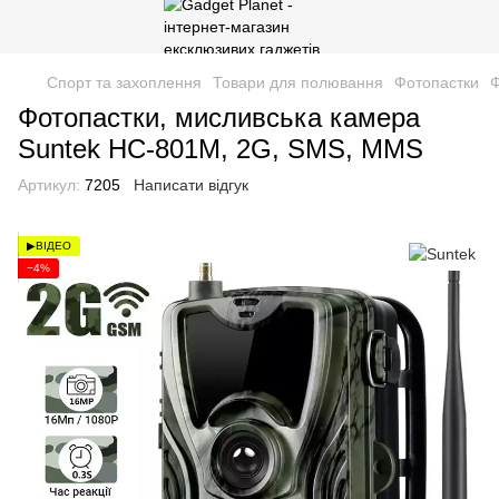
Спорт та захоплення
Товари для полювання
Фотопастки
Ф
Фотопастки, мисливська камера
Suntek HC-801M, 2G, SMS, MMS
Артикул:
7205
Написати відгук
▶ВІДЕО
−4%