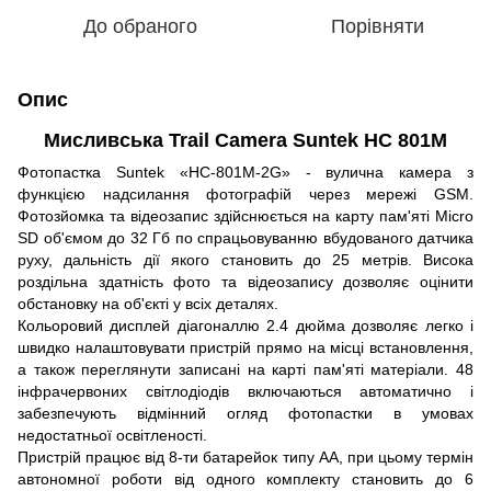
До обраного
Порівняти
Опис
Мисливська Trail Camera Suntek HC 801M
Фотопастка Suntek «НС-801M-2G» - вулична камера з
функцією надсилання фотографій через мережі GSM.
Фотозйомка та відеозапис здійснюється на карту пам'яті Micro
SD об'ємом до 32 Гб по спрацьовуванню вбудованого датчика
руху, дальність дії якого становить до 25 метрів. Висока
роздільна здатність фото та відеозапису дозволяє оцінити
обстановку на об'єкті у всіх деталях.
Кольоровий дисплей діагоналлю 2.4 дюйма дозволяє легко і
швидко налаштовувати пристрій прямо на місці встановлення,
а також переглянути записані на карті пам'яті матеріали. 48
інфрачервоних світлодіодів включаються автоматично і
забезпечують відмінний огляд фотопастки в умовах
недостатньої освітленості.
Пристрій працює від 8-ти батарейок типу АА, при цьому термін
автономної роботи від одного комплекту становить до 6