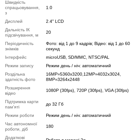
Швидкість
спрацьовування,
1.0
з
Дисплей
2.4" LCD
Дальність ІК
20
підсвічування, м
Періодичність
Фото: від 1 до 9 кадрів; Відео: від 1 до 60
знімків
секунд
Інтерфейс
microUSB, SD/MMC, NTSC/PAL
Режим запису
Режим день / ніч: автоматичний
Роздільна
16MP=5360х3200,12МР=4032x3024,
здатність фото
8MP=3264x2448
Розширення
1080P (30fps), 720P (30fps), VGA (30fps)
відео
Підтримка карти
до 32 Гб
пам'яті
Режим роботи
Режим день / ніч: автоматичний
Час автономної
180
роботи, діб
Додаткові
Робота в мережі 2g