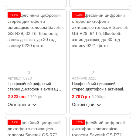
годин запису
годин запису
−14%
−13%
3
3
Артикул: 0220
Артикул: 0221
Професійний цифровий
Професійний цифровий
стерео диктофон з активацією
стерео диктофон з активацією
голосом Savetek GS-R29, 32
голосом Savetek GS-R29, 64
2 323грн
2 797грн
2 700грн
3 200грн
Гб, Bluetooth, запис дзвінків,
Гб, Bluetooth, запис дзвінків,
Оптові ціни
Оптові ціни
до 30 год запису
до 30 год запису
−17%
−12%