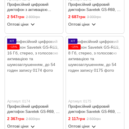
Професійний цифровий
Професійний цифровий
диктофон з активацією
диктофон Savetek GS-R69, 32
голосом Savetek GS-R60, 64
Гб, стерео, з голосовою
2 547грн
2 687грн
2 800грн
3 000грн
Гб, до 25 годин запису
активацією та
Оптові ціни
Оптові ціни
шумозаглушенням, до 54
годин запису
ХІТ
ХІТ
−15%
−15%
Артикул: 0174
Артикул: 0175
Професійний цифровий
Професійний цифровий
диктофон Savetek GS-R69, 16
диктофон Savetek GS-R69, 8
Гб, стерео, з голосовою
Гб, стерео, з голосовою
2 367грн
2 117грн
2 800грн
2 500грн
активацією та
активацією та
Оптові ціни
Оптові ціни
шумозаглушенням, до 54
шумозаглушенням, до 54