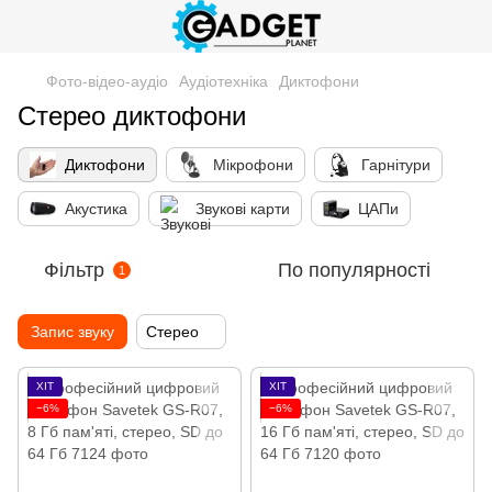
Фото-відео-аудіо
Аудіотехніка
Диктофони
Стерео диктофони
Диктофони
Мікрофони
Гарнітури
Акустика
Звукові карти
ЦАПи
Фільтр
По популярності
1
Запис звуку
Стерео
ХІТ
ХІТ
−6%
−6%