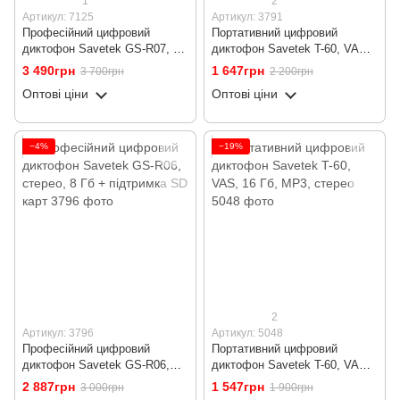
1
2
Артикул: 7125
Артикул: 3791
Професійний цифровий
Портативний цифровий
диктофон Savetek GS-R07, 32
диктофон Savetek T-60, VAS,
Гб пам'яті, стерео, SD до 64
32 Гб, MP3, стерео
3 490грн
1 647грн
3 700грн
2 200грн
Гб
Оптові ціни
Оптові ціни
−4%
−19%
2
Артикул: 3796
Артикул: 5048
Професійний цифровий
Портативний цифровий
диктофон Savetek GS-R06,
диктофон Savetek T-60, VAS,
стерео, 8 Гб + підтримка SD
16 Гб, MP3, стерео
2 887грн
1 547грн
3 000грн
1 900грн
карт