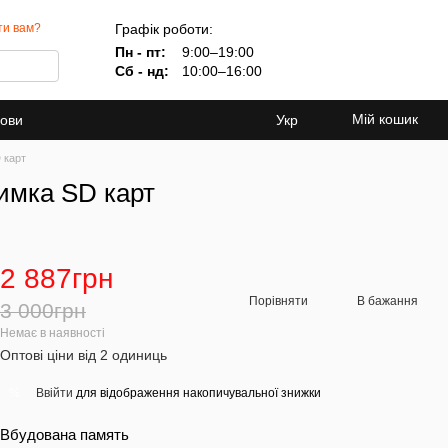
Графік роботи:
ти вам?
Пн - пт:
9:00–19:00
Сб - нд:
10:00–16:00
Мій кошик
мови
Укр
 карт
имка SD карт
2 887грн
Порівняти
В бажання
3 000грн
Немає в наявності
Оптові ціни від 2 одиниць
Ввійти
для відображення накопичувальної знижки
%
Вбудована память