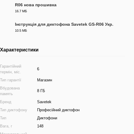
R06 нова прошивка
16.7 МБ
FW
Інструкція для диктофона Savetek GS-R06 Укр.
10.5 МБ
PDF
Характеристики
Гарантійний
6
термін, міс.
Тип гарантії
Магазин
Вбудована
8 ГБ
память
Бренд
Savetek
Тип диктофону
Професійний диктофон
Тип
Диктофони
Вага, г
148