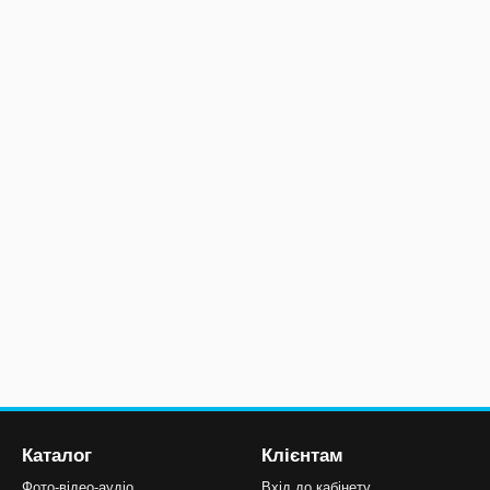
Каталог
Клієнтам
Фото-відео-аудіо
Вхід до кабінету