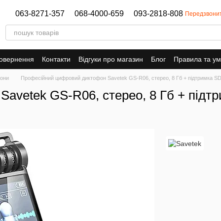
063-8271-357
068-4000-659
093-2818-808
Передзвони
повернення
Контакти
Відгуки про магазин
Блог
Правила та у
они
Професійний цифровий диктофон Savetek GS-R06, стерео, 8 Гб + підтримка SD
avetek GS-R06, стерео, 8 Гб + підтр