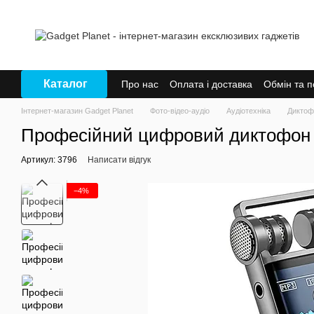
Перейти до основного контенту
Каталог
Про нас
Оплата і доставка
Обмін та 
Інтернет-магазин Gadget Planet
Фото-відео-аудіо
Аудіотехніка
Диктоф
Професійний цифровий диктофон S
Артикул: 3796
Написати відгук
−4%