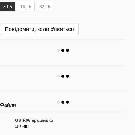
8 ГБ
16 ГБ
32 ГБ
Повідомити, коли з'явиться
Файли
GS-R06 прошивка
16.7 МБ
FW