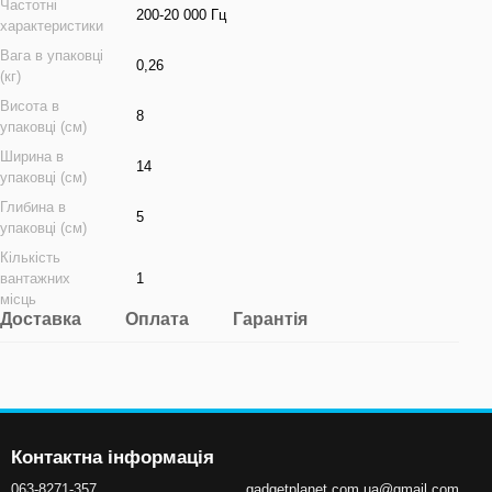
Частотні
200-20 000 Гц
характеристики
Вага в упаковці
0,26
(кг)
Висота в
8
упаковці (см)
Ширина в
14
упаковці (см)
Глибина в
5
упаковці (см)
Кількість
вантажних
1
місць
Доставка
Оплата
Гарантія
Контактна інформація
063-8271-357
gadgetplanet.com.ua@gmail.com