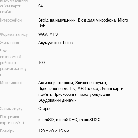
Максимальний
об'єм карти
64
пам'яті
Інтерфейси
Вихід на навушники, Вхід для мікрофона, Micro
Usb
Формат запису
WAV, MP3
Живлення
Акумулятор: Li-ion
Час
автономної
роботи в
100
режимі запису,
г
Можливості
Активація голосом, Зниження шумів,
Підключення до ПК, MP3-плеєр, Змінні карти
пам'яті, Прискорення прослуховування,
Вбудований динамік
Запис звуку
Стерео
Підтримка
microSD, microSDHC, microSDXC
карти пам'яті
Розміри
120 х 40 х 15 мм