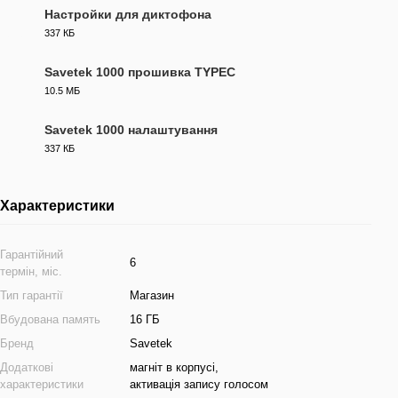
Настройки для диктофона
337 КБ
RAR
Savetek 1000 прошивка TYPEC
10.5 МБ
FW
Savetek 1000 налаштування
337 КБ
RAR
Характеристики
Гарантійний
6
термін, міс.
Тип гарантії
Магазин
Вбудована память
16 ГБ
Бренд
Savetek
Додаткові
магніт в корпусі,
характеристики
активація запису голосом