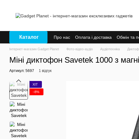
Перейти до основного контенту
Каталог
Про нас
Оплата і доставка
Обмін та 
Інтернет-магазин Gadget Planet
Фото-відео-аудіо
Аудіотехніка
Диктоф
Міні диктофон Savetek 1000 з магн
Артикул: 5697
1 відгук
ХІТ
−8%