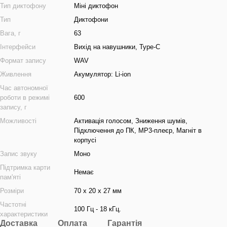
Тип диктофону
Міні диктофон
Тип
Диктофони
Вага, г
63
Інтерфейси
Вихід на навушники, Type-C
Формат запису
WAV
Живлення
Акумулятор: Li-ion
Час автономної
роботи в режимі
600
запису, г
Можливості
Активація голосом, Зниження шумів,
Підключення до ПК, MP3-плеєр, Магніт в
корпусі
Запис звуку
Моно
Підтримка карти
Немає
пам'яті
Розміри
70 х 20 х 27 мм
Частотні
100 Гц - 18 кГц.
характеристики
Доставка
Оплата
Гарантія