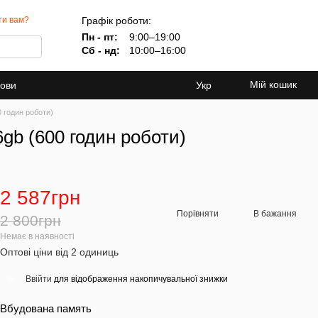
Графік роботи:
ти вам?
Пн - пт:
9:00–19:00
Сб - нд:
10:00–16:00
Мій кошик
мови
Укр
0 годин роботи)
6gb (600 годин роботи)
2 587грн
Порівняти
В бажання
2 800грн
Немає в наявності
Оптові ціни від 2 одиниць
Ввійти
для відображення накопичувальної знижки
%
Вбудована память