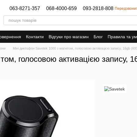
063-8271-357
068-4000-659
093-2818-808
Передзвони
повернення
Контакти
Відгуки про магазин
Блог
Правила та у
они
Міні диктофон Savetek 1000 з магнітом, голосовою активацією запису, 16gb (60
ітом, голосовою активацією запису, 1