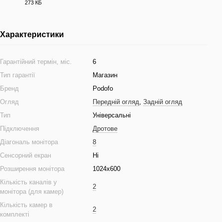
273 КБ
PDF
Характеристики
Гарантійний термін, міс.
6
Тип гарантії
Магазин
Бренд
Podofo
Огляд
Передній огляд
,
Задній огляд
Тип
Універсальні
Підключення
Дротове
Діагональ монітора
8
Сенсорний екран
Ні
Розширення монітора
1024x600
Кількість каналів у
2
монітора (для камер)
Кількість камер в
2
комплекті