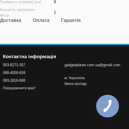
Глибина в упаковці (см)
9
Кількість вантажних
1
місць
Доставка
Оплата
Гарантія
Контактна інформація
063-8271-357
gadgetplanet.com.ua@gmail.com
068-4000-659
м. Тернопіль
093-2818-808
Мапа проїзду
Передзвонити вам?