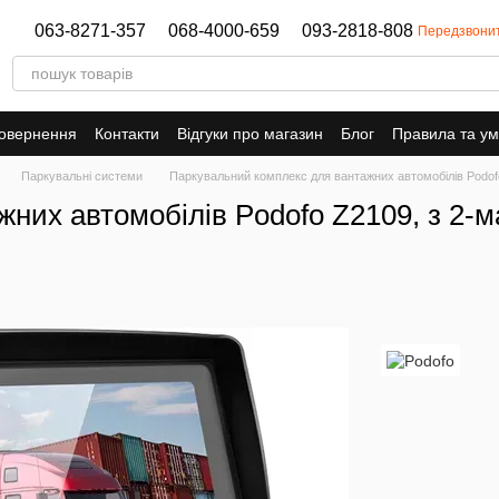
063-8271-357
068-4000-659
093-2818-808
Передзвони
повернення
Контакти
Відгуки про магазин
Блог
Правила та у
Паркувальні системи
Паркувальний комплекс для вантажних автомобілів Podofo
них автомобілів Podofo Z2109, з 2-м