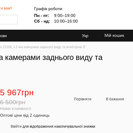
Графік роботи:
ти вам?
Пн - пт:
9:00–19:00
Сб - нд:
10:00–16:00
Мій кошик
мови
Укр
 Z2109, з 2-ма камерами заднього виду та монітором 8"
а камерами заднього виду та
5 967грн
Порівняти
В бажання
6 500грн
Немає в наявності
Оптові ціни від 2 одиниць
Ввійти
для відображення накопичувальної знижки
%