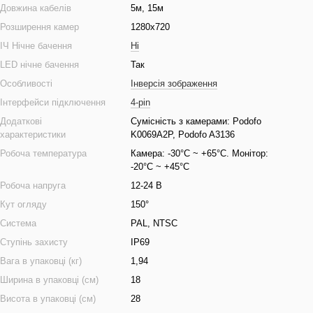
Довжина кабелів
5м, 15м
Розширення камер
1280x720
ІЧ Нічне бачення
Ні
LED нічне бачення
Так
Особливості
Інверсія зображення
Інтерфейси підключення
4-pin
Додаткові
Сумісність з камерами: Podofo
характеристики
K0069A2P, Podofo A3136
Робоча температура
Камера: -30°C ~ +65°C. Монітор:
-20°C ~ +45°C
Робоча напруга
12-24 В
Кут огляду
150°
Система
PAL, NTSC
Ступінь захисту
IP69
Вага в упаковці (кг)
1,94
Ширина в упаковці (см)
18
Висота в упаковці (см)
28