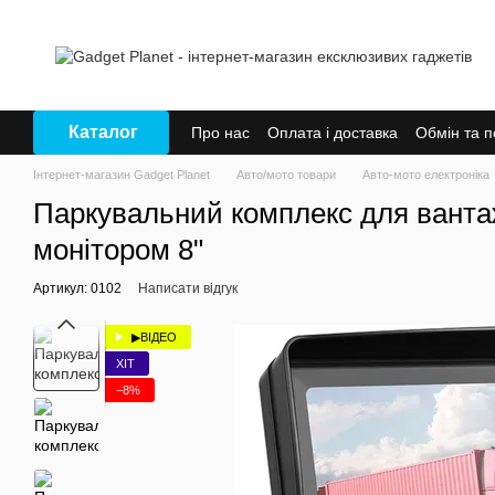
Перейти до основного контенту
Каталог
Про нас
Оплата і доставка
Обмін та 
Інтернет-магазин Gadget Planet
Авто/мото товари
Авто-мото електроніка
Паркувальний комплекс для вантаж
монітором 8"
Артикул: 0102
Написати відгук
▶ВІДЕО
ХІТ
−8%