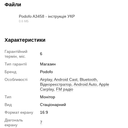
Файли
Podofo A3458 - інструкція УКР
0.6 МБ
PDF
Характеристики
Гарантійний
6
термін, міс.
Тип гарантії
Магазин
Бренд
Podofo
Особливості
Airplay
,
Android Cast
,
Bluetooth
,
Відеореєстратор
,
Android Auto
,
Apple
Carplay
,
FM радіо
Тип
Монітор
Вид
Стаціонарний
Формат екрану
16:9
Діагональ
7
екрану