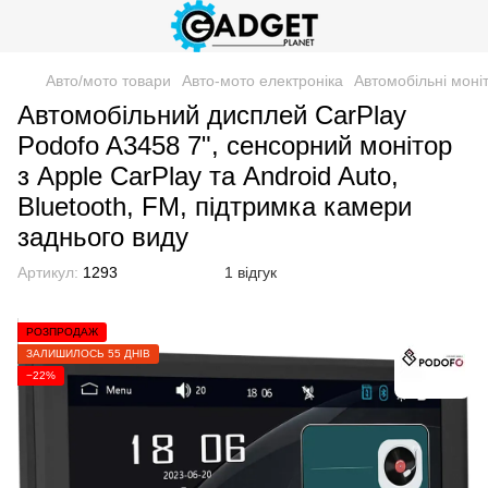
Авто/мото товари
Авто-мото електроніка
Автомобільні моні
Автомобільний дисплей CarPlay
Podofo A3458 7", сенсорний монітор
з Apple CarPlay та Android Auto,
Bluetooth, FM, підтримка камери
заднього виду
Артикул:
1293
1 відгук
РОЗПРОДАЖ
ЗАЛИШИЛОСЬ 55 ДНІВ
−22%