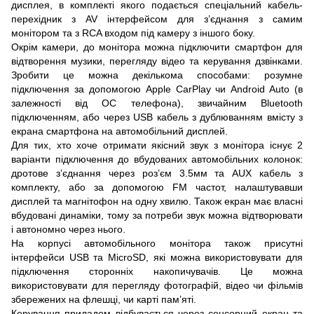
дисплея, в комплекті якого подається спеціальний кабель-
перехідник з AV інтерфейсом для з’єднання з самим
монітором та з RCA входом під камеру з іншого боку.
Окрім камери, до монітора можна підключити смартфон для
відтворення музики, перегляду відео та керування дзвінками.
Зробити це можна декількома способами: розумне
підключення за допомогою Apple CarPlay чи Android Auto (в
залежності від ОС телефона), звичайним Bluetooth
підключенням, або через USB кабель з дублюванням вмісту з
екрана смартфона на автомобільний дисплей.
Для тих, хто хоче отримати якісний звук з монітора існує 2
варіанти підключення до вбудованих автомобільних колонок:
дротове з’єднання через роз’єм 3.5мм та AUX кабель з
комплекту, або за допомогою FM частот, налаштувавши
дисплей та магнітофон на одну хвилю. Також екран має власні
вбудовані динаміки, тому за потреби звук можна відтворювати
і автономно через нього.
На корпусі автомобільного монітора також присутні
інтерфейси USB та MicroSD, які можна використовувати для
підключення сторонніх накопичувачів. Це можна
використовувати для перегляду фотографій, відео чи фільмів
збережених на флешці, чи карті пам’яті.
Керування приладом відбувається через сенсорний екран та