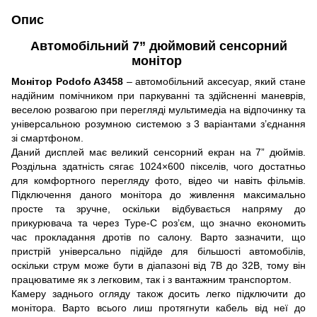
Опис
Автомобільний 7” дюймовий сенсорний
монітор
Монітор Podofo A3458
– автомобільний аксесуар, який стане
надійним помічником при паркуванні та здійсненні маневрів,
веселою розвагою при перегляді мультимедіа на відпочинку та
універсальною розумною системою з 3 варіантами з’єднання
зі смартфоном.
Даний дисплей має великий сенсорний екран на 7” дюймів.
Роздільна здатність сягає 1024×600 пікселів, чого достатньо
для комфортного перегляду фото, відео чи навіть фільмів.
Підключення даного монітора до живлення максимально
просте та зручне, оскільки відбувається напряму до
прикурювача та через Type-C роз’єм, що значно економить
час прокладання дротів по салону. Варто зазначити, що
пристрій універсально підійде для більшості автомобілів,
оскільки струм може бути в діапазоні від 7В до 32В, тому він
працюватиме як з легковим, так і з вантажним транспортом.
Камеру заднього огляду також досить легко підключити до
монітора. Варто всього лиш протягнути кабель від неї до