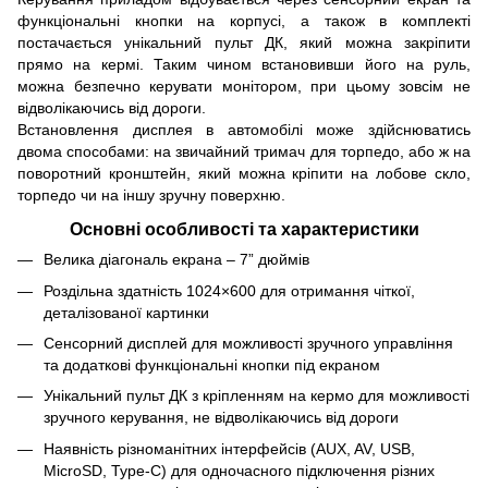
функціональні кнопки на корпусі, а також в комплекті
постачається унікальний пульт ДК, який можна закріпити
прямо на кермі. Таким чином встановивши його на руль,
можна безпечно керувати монітором, при цьому зовсім не
відволікаючись від дороги.
Встановлення дисплея в автомобілі може здійснюватись
двома способами: на звичайний тримач для торпедо, або ж на
поворотний кронштейн, який можна кріпити на лобове скло,
торпедо чи на іншу зручну поверхню.
Основні особливості та характеристики
Велика діагональ екрана – 7” дюймів
Роздільна здатність 1024×600 для отримання чіткої,
деталізованої картинки
Сенсорний дисплей для можливості зручного управління
та додаткові функціональні кнопки під екраном
Унікальний пульт ДК з кріпленням на кермо для можливості
зручного керування, не відволікаючись від дороги
Наявність різноманітних інтерфейсів (AUX, AV, USB,
MicroSD, Type-C) для одночасного підключення різних