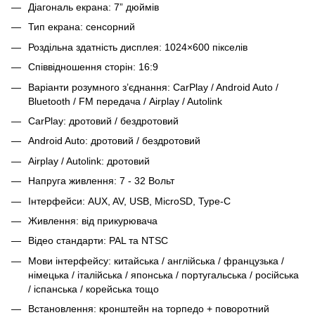
Діагональ екрана: 7” дюймів
Тип екрана: сенсорний
Роздільна здатність дисплея: 1024×600 пікселів
Співвідношення сторін: 16:9
Варіанти розумного з’єднання: CarPlay / Android Auto /
Bluetooth / FM передача / Airplay / Autolink
CarPlay: дротовий / бездротовий
Android Auto: дротовий / бездротовий
Airplay / Autolink: дротовий
Напруга живлення: 7 - 32 Вольт
Інтерфейси: AUX, AV, USB, MicroSD, Type-C
Живлення: від прикурювача
Відео стандарти: PAL та NTSC
Мови інтерфейсу: китайська / англійська / французька /
німецька / італійська / японська / португальська / російська
/ іспанська / корейська тощо
Встановлення: кронштейн на торпедо + поворотний