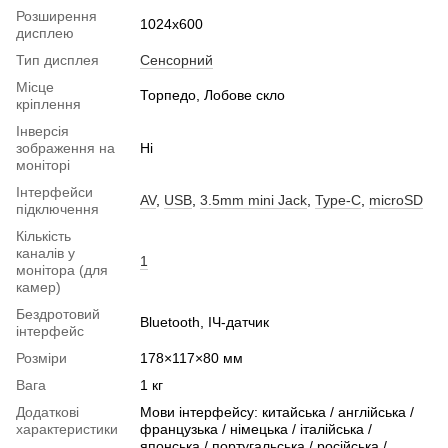
Розширення
1024x600
дисплею
Тип дисплея
Сенсорний
Місце
Торпедо, Лобове скло
кріплення
Інверсія
зображення на
Ні
моніторі
Інтерфейси
AV
,
USB
,
3.5mm mini Jack
,
Type-C
,
microSD
підключення
Кількість
каналів у
1
монітора (для
камер)
Бездротовий
Bluetooth, ІЧ-датчик
інтерфейс
Розміри
178×117×80 мм
Вага
1 кг
Додаткові
Мови інтерфейсу: китайська / англійська /
характеристики
французька / німецька / італійська /
японська / португальська / російська /