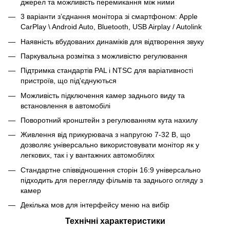
джерел та можливість перемикання між ними
3 варіанти з’єднання монітора зі смартфоном: Apple
CarPlay \ Android Auto, Bluetooth, USB Airplay / Autolink
Наявність вбудованих динаміків для відтворення звуку
Паркувальна розмітка з можливістю регулювання
Підтримка стандартів PAL і NTSC для варіативності
пристроїв, що під'єднуються
Можливість підключення камер заднього виду та
встановлення в автомобілі
Поворотний кронштейн з регулюванням кута нахилу
Живлення від прикурювача з напругою 7-32 В, що
дозволяє універсально використовувати монітор як у
легкових, так і у вантажних автомобілях
Стандартне співвідношення сторін 16:9 універсально
підходить для перегляду фільмів та заднього огляду з
камер
Декілька мов для інтерфейсу меню на вибір
Технічні характеристики