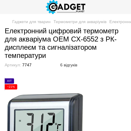
Гаджети для тварин
Термометри для акваріумів
Електронни
Електронний цифровий термометр
для акваріума OEM CX-6552 з РК-
дисплеєм та сигналізатором
температури
Артикул:
7747
6 відгуків
ХІТ
−21%