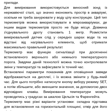
прилади.
Для вимірювання використовується виносний зонд із
нержавіючої сталі, що значно економить простір в акваріумі,
оскільки не треба занурювати у воду цілу конструкцію. Цей тип
термометрів можна використовувати в мікроакваріумах, де
іншим видам термометрів просто не буде місця. Довжина
з'єднувального дроту становить 1 метр. Розмістити
вимірювальний датчик слід у середніх шарах води та на
відстані від нагрівального елемента, щоб отримати
максимально правильний результат.
Термометр має функцію сигналізації при досягненні
встановленого верхнього або нижнього температурного
порога. Завдяки даній технології можна точно контролювати
зміни у температурі та зафіксувати їх точний час.
Встановлені параметри показників для оповіщення завжди
відображаються на дисплеї, і їх можна змінити у будь-який
час. Для цього потрібно натиснути кнопку вибору режиму SET,
а потім збільшити, або зменшити значення, за допомогою двох
відповідних клавіш. Вимірювання температури можуть
проводитись у градусах за шкалою Цельсія та Фаренгейта.
Термометр має різні варіанти установки: складна підставка
для встановлення на горизонтальній площині, отвір для його