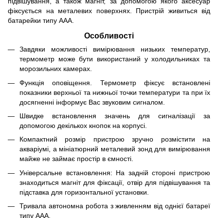
підвішування, а також магніт, за допомогою якого аксесуар
фіксується на металевих поверхнях. Пристрій живиться від
батарейки типу ААА.
Особливості
Завдяки можливості вимірювання низьких температур,
термометр може бути використаний у холодильниках та
морозильних камерах.
Функція оповіщення. Термометр фіксує встановлені
показники верхньої та нижньої точки температури та при їх
досягненні інформує Вас звуковим сигналом.
Швидке встановлення значень для сигналізації за
допомогою декількох кнопок на корпусі.
Компактний розмір пристрою зручно розмістити на
акваріумі, а мініатюрний металевий зонд для вимірювання
майже не займає простір в ємності.
Універсальне встановлення: На задній стороні пристрою
знаходиться магніт для фіксації, отвір для підвішування та
підставка для горизонтальної установки.
Тривала автономна робота з живленням від однієї батареї
типу ААА.