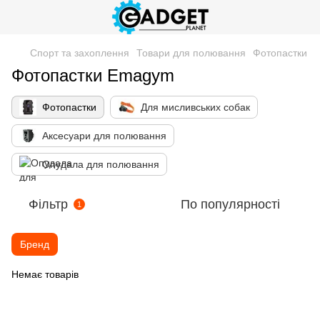
Спорт та захоплення
Товари для полювання
Фотопастки
Фотопастки Emagym
Фотопастки
Для мисливських собак
Аксесуари для полювання
Опудала для полювання
Фільтр
По популярності
1
Бренд
Немає товарів