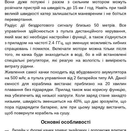
Вони дуже потужні і разом з сильним мотором можуть
розігнати пристрій на швидкість до 15 км / год. Навіть при такій
великій швидкості катер залишається маневреним і не боїться
перевертання.
Радіус дії бездротового сигналу близько 50 метрів. Все
управління здійснюється з пульта дистанційного керування,
який має всі необхідні настройки і функції, а також з'єднується
з приладом на частоті 2.4 ГГц, що зменшує можливість хибних
спрацювань і помилок. Включати мотори можна тільки після
того, як качка буде знаходиться в воді, бо в ній встановлені
спеціальні регулятори, які реагую на вологість і вимірюють
витрату рідини.
Живлення самої качки походить від вбудованого акумулятора
на 500 мАг, а пульта управління від 2 батарейок типу АА. Даної
ємності для кораблика вистачає приблизно на 20 хвилин
плавання без підзарядки. Прилад також має корисну функцію,
яка убезпечить від низької напруги. Коли заряд стане занадто
низьким, швидкість зменшиться на 40%, що дає зрозуміти, що
пора підзарядити батарею, але при цьому заряду вистачить,
щоб повернути корабель на сушу.
Основні особливості
Дизайн у формі качки здивує знайомих і допоможе влитися