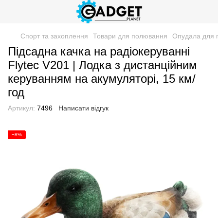
Спорт та захоплення
Товари для полювання
Опудала для 
Підсадна качка на радіокеруванні
Flytec V201 | Лодка з дистанційним
керуванням на акумуляторі, 15 км/
год
Артикул:
7496
Написати відгук
−8%