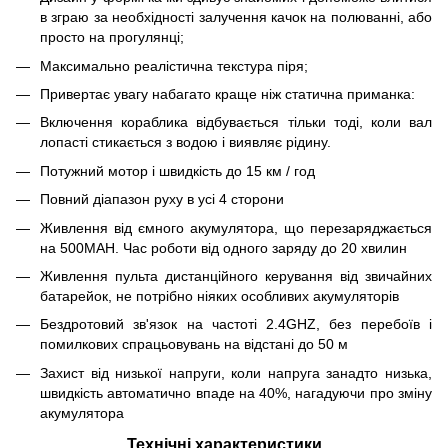
в зграю за необхідності залучення качок на полюванні, або
просто на прогулянці;
Максимально реалістична текстура піря;
Привертає увагу набагато краще ніж статична приманка:
Включення кораблика відбувається тільки тоді, коли вал
лопасті стикається з водою і виявляє рідину.
Потужний мотор і швидкість до 15 км / год
Повний діапазон руху в усі 4 сторони
Живлення від ємного акумулятора, що перезаряджається
на 500MAH. Час роботи від одного заряду до 20 хвилин
Живлення пульта дистанційного керування від звичайних
батарейок, не потрібно ніяких особливих акумуляторів
Бездротовий зв'язок на частоті 2.4GHZ, без перебоїв і
помилкових спрацьовувань на відстані до 50 м
Захист від низької напруги, коли напруга занадто низька,
швидкість автоматично впаде на 40%, нагадуючи про зміну
акумулятора
Технічні характеристики