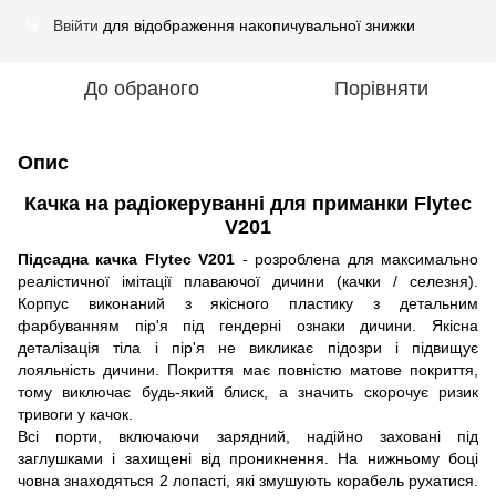
Ввійти
для відображення накопичувальної знижки
%
До обраного
Порівняти
Опис
Качка на радіокеруванні для приманки Flytec
V201
Підсадна качка Flytec V201
- розроблена для максимально
реалістичної імітації плаваючої дичини (качки / селезня).
Корпус виконаний з якісного пластику з детальним
фарбуванням пір'я під гендерні ознаки дичини. Якісна
деталізація тіла і пір'я не викликає підозри і підвищує
лояльність дичини. Покриття має повністю матове покриття,
тому виключає будь-який блиск, а значить скорочує ризик
тривоги у качок.
Всі порти, включаючи зарядний, надійно заховані під
заглушками і захищені від проникнення. На нижньому боці
човна знаходяться 2 лопасті, які змушують корабель рухатися.