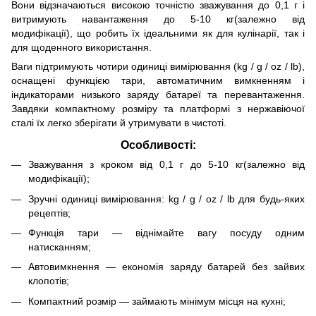
Вони відзначаються високою точністю зважування до 0,1 г і
витримують навантаження до 5-10 кг(залежно від
модифікації), що робить їх ідеальними як для кулінарії, так і
для щоденного використання.
Ваги підтримують чотири одиниці вимірювання (kg / g / oz / lb),
оснащені функцією тари, автоматичним вимкненням і
індикаторами низького заряду батареї та перевантаження.
Завдяки компактному розміру та платформі з нержавіючої
сталі їх легко зберігати й утримувати в чистоті.
Особливості:
Зважування з кроком від 0,1 г до 5-10 кг(залежно від
модифікації);
Зручні одиниці вимірювання: kg / g / oz / lb для будь-яких
рецептів;
Функція тари — віднімайте вагу посуду одним
натисканням;
Автовимкнення — економія заряду батарей без зайвих
клопотів;
Компактний розмір — займають мінімум місця на кухні;