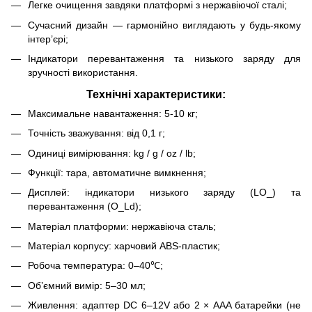
Легке очищення завдяки платформі з нержавіючої сталі;
Сучасний дизайн — гармонійно виглядають у будь-якому
інтер’єрі;
Індикатори перевантаження та низького заряду для
зручності використання.
Технічні характеристики:
Максимальне навантаження: 5-10 кг;
Точність зважування: від 0,1 г;
Одиниці вимірювання: kg / g / oz / lb;
Функції: тара, автоматичне вимкнення;
Дисплей: індикатори низького заряду (LO_) та
перевантаження (O_Ld);
Матеріал платформи: нержавіюча сталь;
Матеріал корпусу: харчовий ABS-пластик;
Робоча температура: 0–40℃;
Об’ємний вимір: 5–30 мл;
Живлення: адаптер DC 6–12V або 2 × AAA батарейки (не