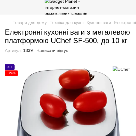
Товари для дому
Техніка для кухні
Кухонні ваги
Електронні
Електронні кухонні ваги з металевою
платформою UChef SF-500, до 10 кг
Артикул:
1339
Написати відгук
ХІТ
−24%