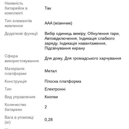
Наявність
батарейок в
Так
комплекті
Тип елементів
AAA (мізинчик)
живлення
Додаткові функції
Вибір одиниць виміру, Обнулення тари,
Автовідключення, Індикація слабкого
заряду, Індикація навантаження,
Підсвічування екрану
Сфера
Для дому, Для громадського харчування
використовування
Матеріали
Метал
платформи
Конструкція
Плоска платформа
Тип
Електронні
Вид управления
Кнопки
Количество
2
батареек
Вага в упаковці
0,28
(кг)