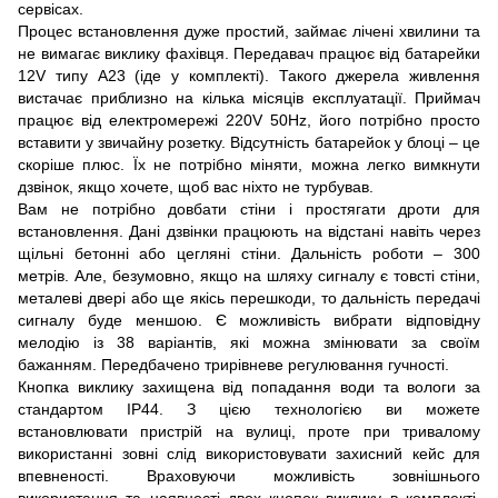
сервісах.
Процес встановлення дуже простий, займає лічені хвилини та
не вимагає виклику фахівця. Передавач працює від батарейки
12V типу A23 (іде у комплекті). Такого джерела живлення
вистачає приблизно на кілька місяців експлуатації. Приймач
працює від електромережі 220V 50Hz, його потрібно просто
вставити у звичайну розетку. Відсутність батарейок у блоці – це
скоріше плюс. Їх не потрібно міняти, можна легко вимкнути
дзвінок, якщо хочете, щоб вас ніхто не турбував.
Вам не потрібно довбати стіни і простягати дроти для
встановлення. Дані дзвінки працюють на відстані навіть через
щільні бетонні або цегляні стіни. Дальність роботи – 300
метрів. Але, безумовно, якщо на шляху сигналу є товсті стіни,
металеві двері або ще якісь перешкоди, то дальність передачі
сигналу буде меншою. Є можливість вибрати відповідну
мелодію із 38 варіантів, які можна змінювати за своїм
бажанням. Передбачено трирівневе регулювання гучності.
Кнопка виклику захищена від попадання води та вологи за
стандартом IP44. З цією технологією ви можете
встановлювати пристрій на вулиці, проте при тривалому
використанні зовні слід використовувати захисний кейс для
впевненості. Враховуючи можливість зовнішнього