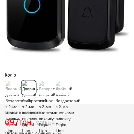
Колір
Немає в наявності
697грн
900грн
Оптові ціни
від 2 одиниць