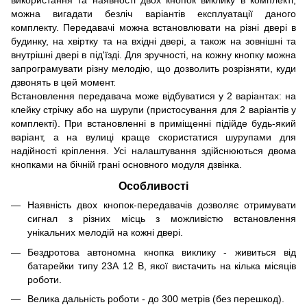
використання та наявності двох кнопок виклику в комплекті,
можна вигадати безліч варіантів експлуатації даного
комплекту. Передавачі можна встановлювати на різні двері в
будинку, на хвіртку та на вхідні двері, а також на зовнішні та
внутрішні двері в під'їзді. Для зручності, на кожну кнопку можна
запрограмувати різну мелодію, що дозволить розрізняти, куди
дзвонять в цей момент.
Встановлення передавача може відбуватися у 2 варіантах: на
клейку стрічку або на шурупи (пристосування для 2 варіантів у
комплекті). При встановленні в приміщенні підійде будь-який
варіант, а на вулиці краще скористатися шурупами для
надійності кріплення. Усі налаштування здійснюються двома
кнопками на бічній грані основного модуля дзвінка.
Особливості
Наявність двох кнопок-передавачів дозволяє отримувати
сигнал з різних місць з можливістю встановлення
унікальних мелодій на кожні двері.
Бездротова автономна кнопка виклику - живиться від
батарейки типу 23А 12 В, якої вистачить на кілька місяців
роботи.
Велика дальність роботи - до 300 метрів (без перешкод).