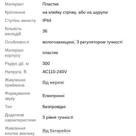
Матеріал
Пластик
Кріплення
на клейку стрічку, або на шурупи
Ступінь захисту
IP44
Кількість
36
мелодій
Особливості
вологозахищені, З регулятором гучності
Матеріал
пластик
корпусу
Радіус дії, м
300
Напруга, В
AC110-240V
Живлення
Від мережі
приймача
Формування
Електронні
звуку
Тип
Безпровідні
Додаткові
3 рівня гучності
характеристики
Живлення
Від батарейок
кнопки виклику