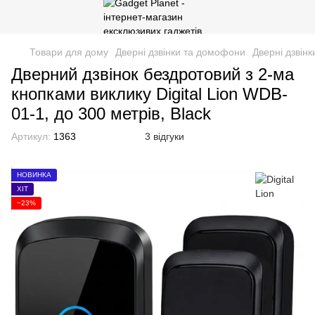
Товари для дому
Дверні дзвінки та домофони
Дверні дзвінк
Дверний дзвінок бездротовий з 2-ма
кнопками виклику Digital Lion WDB-
01-1, до 300 метрів, Black
Артикул:
1363
3 відгуки
НОВИНКА
ХІТ
−23%