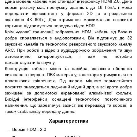
Дана модель кабелю має стандарт інтерфейсу HDMI 2.0. Дана
версія роз'єму має пропускну здатність до 18 Гбіт/с і може
передавати відеоконтент у форматі 3D та з роздільною
здатністю 4K 60Гц. Для отримання максимально соковитої
картинки підтримується передача відео HDR.
Крім чудової трансляції зображення HDMI кабель від Baseus
добре справляється з аудіопотоками. Він підтримує до 32
звукових каналів та технологію реверсивного звукового каналу
ARC. При роботі з відео з аудіодоріжкою зображення та звук
автоматично синхронізуються, і вам не потрібно
налаштовувати їх вручну.
Конструкція кабелю міцна та надійна, зовнішня оболонка
виконана з твердого ПВХ матеріалу, конектори утримуються на
пластикових кріпленнях. Під шаром міцного термостійкого
покриття знаходиться луджений мідний дріт, а всі дроти добре
захищені за допомогою екранованої алюмінієвої фольги.
Вихідні інтерфейси оснащені технологією позолоченого
напилення, що забезпечує захист від перешкод та корозії, а
також стабільнішу передачу даних.
Характеристики
Версія HDMI: 2.0