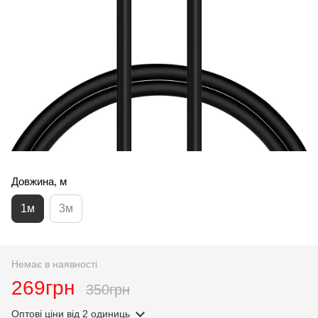
Довжина, м
1м
3м
Немає в наявності
269грн
350грн
Оптові ціни
від 2 одиниць