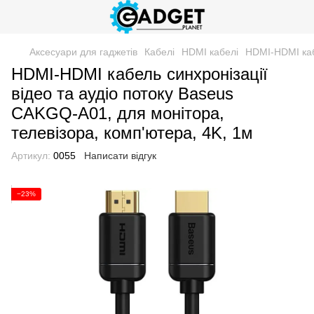
Аксесуари для гаджетів
Кабелі
HDMI кабелі
HDMI-HDMI кабе
HDMI-HDMI кабель синхронізації
відео та аудіо потоку Baseus
CAKGQ-A01, для монітора,
телевізора, комп'ютера, 4K, 1м
Артикул:
0055
Написати відгук
−23%