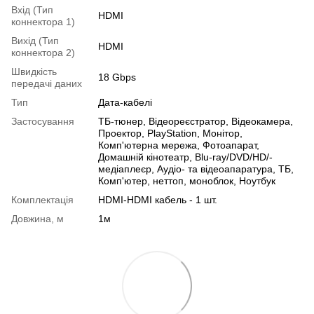
Вхід (Тип
HDMI
коннектора 1)
Вихід (Тип
HDMI
коннектора 2)
Швидкість
18 Gbps
передачі даних
Тип
Дата-кабелі
Застосування
ТБ-тюнер, Відеореєстратор, Відеокамера,
Проектор, PlayStation, Монітор,
Комп'ютерна мережа, Фотоапарат,
Домашній кінотеатр, Blu-ray/DVD/HD/-
медіаплеєр, Аудіо- та відеоапаратура, ТБ,
Комп'ютер, неттоп, моноблок, Ноутбук
Комплектація
HDMI-HDMI кабель - 1 шт.
Довжина, м
1м