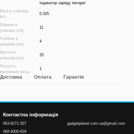
Індикатор заряду батареї
Вага в упаковці
0,325
(кг)
Ширина в
11
упаковці (см)
Глибина в
4
упаковці (см)
Висота в
25
упаковці (см)
Кількість
1
вантажних місць
Доставка
Оплата
Гарантія
Контактна інформація
063-8271-357
gadgetplanet.com.ua@gmail.com
068-4000-659