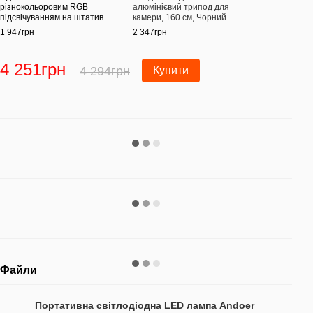
різнокольоровим RGB
алюмінієвий трипод для
різн
підсвічуванням на штатив
камери, 160 см, Чорний
підс
1 947грн
2 347грн
1 94
4 251грн
3 
4 294грн
Купити
Файли
Портативна світлодіодна LED лампа Andoer