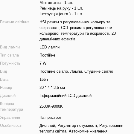
Міні-штатив - 1 шт.
Ремінець на руку - 1 шт.
Інструкція (англ.) - 1 шт.
Режими світіння
HSI режим з регулюванням кольору та
яскравості, CCT режим з регулюванням
кольорової температури та яскравості, 20
динамічних ефектів
Вид лампи
LED лампи
Тип світла
Постійне
Потужність
7 W
Вид
Постійне світло, Лампи, Студійне світло
Вага
166 г
Розмір
20 * 4 * 3,5 см
Дисплей
Інформаційний LCD дисплей
Колірна
2500K-9000K
температура
Управління
На пристрої
Особливості
Дисплей, Регулятор потужності, Регулювання
теплоти світла, Автономне живлення,