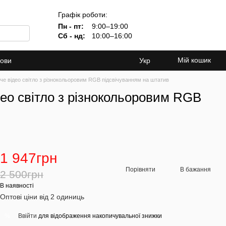
Графік роботи:
Пн - пт:
9:00–19:00
Сб - нд:
10:00–16:00
Мій кошик
мови
Укр
е відео світло з різнокольоровим RGB підсвічуванням на штатив
ео світло з різнокольоровим RGB
1 947грн
Порівняти
В бажання
2 500грн
В наявності
Оптові ціни від 2 одиниць
Ввійти
для відображення накопичувальної знижки
%