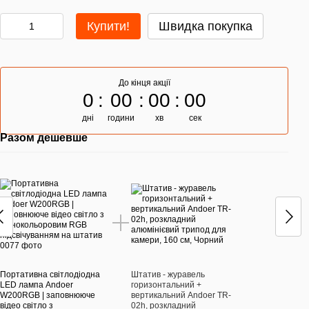
Купити!
Швидка покупка
До кінця акції
0
00
00
00
дні
години
хв
сек
Разом дешевше
Раз
Портативна світлодіодна
Штатив - журавель
Порт
LED лампа Andoer
горизонтальний +
LED 
W200RGB | заповнююче
вертикальний Andoer TR-
W200
відео світло з
02h, розкладний
відео