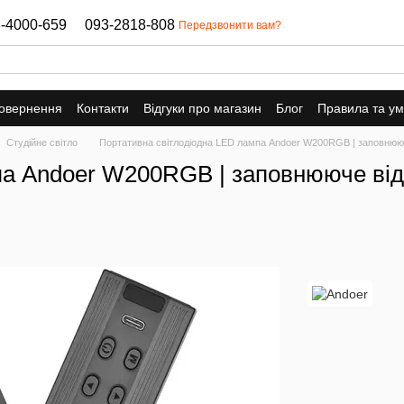
-4000-659
093-2818-808
Передзвонити вам?
повернення
Контакти
Відгуки про магазин
Блог
Правила та у
Студійне світло
Портативна світлодіодна LED лампа Andoer W200RGB | заповнююч
па Andoer W200RGB | заповнююче від