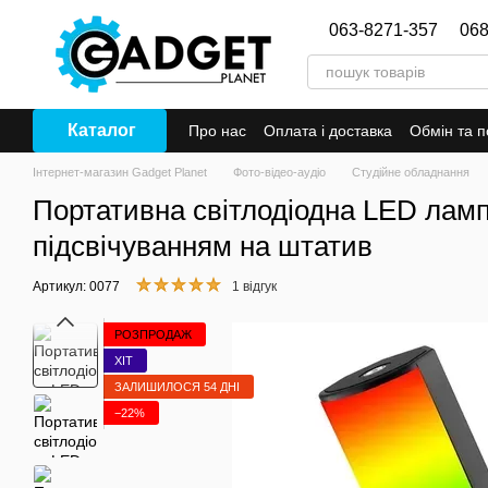
Перейти до основного контенту
063-8271-357
068
Каталог
Про нас
Оплата і доставка
Обмін та 
Інтернет-магазин Gadget Planet
Фото-відео-аудіо
Студійне обладнання
Портативна світлодіодна LED лам
підсвічуванням на штатив
Артикул: 0077
1 відгук
РОЗПРОДАЖ
ХІТ
ЗАЛИШИЛОСЯ 54 ДНІ
−22%