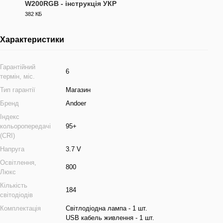
W200RGB - інструкція УКР
PDF
382 КБ
Характеристики
Гарантійний
6
термін, міс.
Тип гарантії
Магазин
Бренд
Andoer
Індекс
кольоропередачі
95+
(CRI)
Напруга
3.7 V
Освітлення,
800
Люкс
Кількість
184
світодіодів
Комплектація
Світлодіодна лампа - 1 шт.
USB кабель живлення - 1 шт.