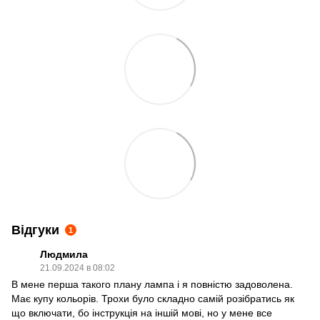
Відгуки
1
Людмила
21.09.2024 в 08:02
В мене перша такого плану лампа і я повністю задоволена.
Має купу кольорів. Трохи було складно самій розібратись як
що включати, бо інструкція на іншій мові, но у мене все