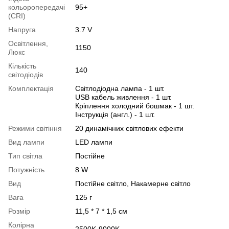
кольоропередачі
95+
(CRI)
Напруга
3.7 V
Освітлення,
1150
Люкс
Кількість
140
світодіодів
Комплектація
Світлодіодна лампа - 1 шт.
USB кабель живлення - 1 шт.
Кріплення холодний бошмак - 1 шт.
Інструкція (англ.) - 1 шт.
Режими світіння
20 динамічних світлових ефекти
Вид лампи
LED лампи
Тип світла
Постійне
Потужність
8 W
Вид
Постійне світло, Накамерне світло
Вага
125 г
Розмір
11,5 * 7 * 1,5 см
Колірна
2500K-9000K