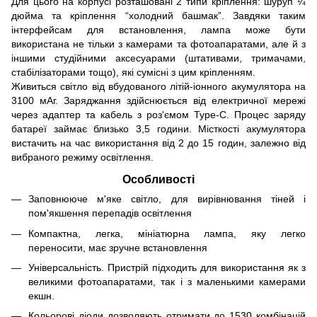
Для цього на корпусі розташовані 2 типи кріплення: шуруп ¼
дюйма та кріплення “холодний башмак”. Завдяки таким
інтерфейсам для встановлення, лампа може бути
використана не тільки з камерами та фотоапаратами, але й з
іншими студійними аксесуарами (штативами, тримачами,
стабілізаторами тощо), які сумісні з цим кріпленням.
Живиться світло від вбудованого літій-іонного акумулятора на
3100 мАг. Заряджання здійснюється від електричної мережі
через адаптер та кабель з роз'ємом Type-C. Процес заряду
батареї займає близько 3,5 години. Місткості акумулятора
вистачить на час використання від 2 до 15 годин, залежно від
вибраного режиму освітлення.
Особливості
Заповнююче м'яке світло, для вирівнювання тіней і
пом'якшення перепадів освітлення
Компактна, легка, мініатюрна лампа, яку легко
переносити, має зручне встановлення
Універсальність. Пристрій підходить для використання як з
великими фотоапаратами, так і з маленькими камерами
екшн.
Кольорові діоди дозволяють отримати до 1530 комбінацій