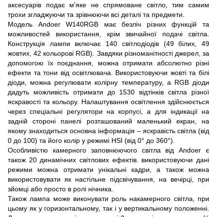
аксесуарів подає м'яке не спрямоване світло, тим самим
трохи згладжуючи та зрівнюючи всі деталі та предмети.
Модель Andoer W140RGB має безліч різних функцій та
можливостей використання, крім звичайної подачі світла.
Конструкція лампи включає 140 світлодіодів (49 білих, 49
жовтих, 42 кольорові RGB). Завдяки різноманітності джерел, за
допомогою їх поєднання, можна отримати абсолютно різні
ефекти та тони від освітлювача. Використовуючи жовті та білі
діоди, можна регулювати колірну температуру, а RGB діоди
дадуть можливість отримати до 1530 відтінків світла різної
яскравості та кольору. Налаштування освітлення здійснюється
через спеціальні регулятори на корпусі, а для індикації на
задній стороні панелі розташований маленький екран, на
якому знаходиться основна інформація – яскравість світла (від
0 до 100) та його колір у режимі HSI (від 0° до 360°).
Особливістю камерного заповнюючого світла від Andoer є
також 20 динамічних світлових ефектів. використовуючи дані
режими можна отримати унікальні кадри, а також можна
використовувати як настільне підсвічування, на вечірці, при
зйомці або просто в ролі нічника.
Також лампа може виконувати роль накамерного світла, при
цьому як у горизонтальному, так і у вертикальному положенні.