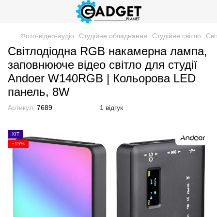
Фото-відео-аудіо
Студійне обладнання
Студійне світло
Сві
Світлодіодна RGB накамерна лампа,
заповнююче відео світло для студії
Andoer W140RGB | Кольорова LED
панель, 8W
Артикул:
7689
1 відгук
ХІТ
−15%