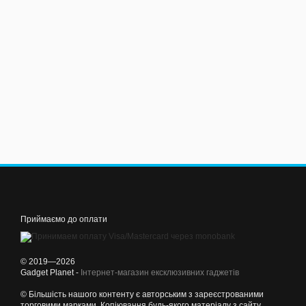
Приймаємо до оплати
© 2019—2026
Gadget Planet -
Інтернет-магазин ексклюзивних гаджетів
© Більшість нашого контенту є авторським з зареєстрованими
торговими марками. Копіювання будь-якого матеріалу з сайту