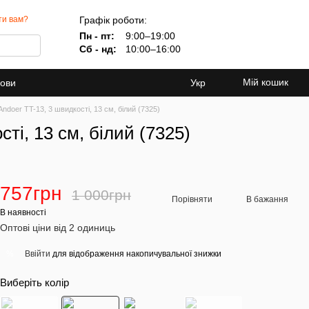
Графік роботи:
ти вам?
Пн - пт:
9:00–19:00
Сб - нд:
10:00–16:00
Мій кошик
мови
Укр
doer TT-13, 3 швидкості, 13 см, білий (7325)
і, 13 см, білий (7325)
757грн
1 000грн
Порівняти
В бажання
В наявності
Оптові ціни від 2 одиниць
Ввійти
для відображення накопичувальної знижки
%
Виберіть колір