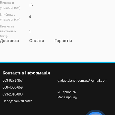
Висота в
16
упаковці (см)
Глибина в
4
упаковці (см)
Кількість
вантажних
1
місць
Доставка
Оплата
Гарантія
Контактна інформація
063-8271-357
gadgetplanet.com.ua@gmail.com
068-4000-659
м. Тернопіль
093-2818-808
Мапа проїзду
Передзвонити вам?