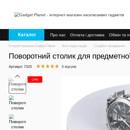
Перейти до основного контенту
Каталог
Про нас
Оплата і доставка
Обмін та 
Інтернет-магазин Gadget Planet
Фото-відео-аудіо
Студійне обладнання
Поворотний столик для предметної 
Артикул: 7325
6 відгуків
−24%