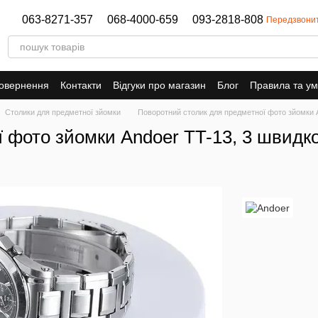
063-8271-357
068-4000-659
093-2818-808
Передзвони
повернення
Контакти
Відгуки про магазин
Блог
Правила та у
Столики для предметної зйомки
Поворотний столик для предметної фото зйомки An
фото зйомки Andoer TT-13, 3 швидкост