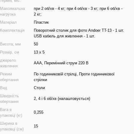
термін, міс.
Максимальна
при 2 об/хв - 4 кг; при 4 об/хв - 3 кг; при 6 об/хв -
нагрузка
2 кг;
Матеріал
Пластик
Комплектація
Поворотний столик для фото Andoer TT-13 - 1 шт.
USB кабель для живлення - 1 шт.
Висота, мм
50
Розмір, см
13 х 5
джерело
AAA, Перемінний струм 220 В
живлення
Режим
По годинниковій стрілці, Проти годинникової
обертання
стрілки
Вид
Столи
Швидкість
2, 4 і 6 об/хв (налаштовується)
обертання
Вага в
0,255
упаковці (кг)
Ширина в
15
упаковці (см)