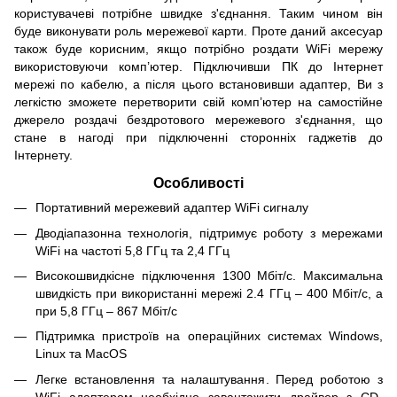
користувачеві потрібне швидке з'єднання. Таким чином він
буде виконувати роль мережевої карти. Проте даний аксесуар
також буде корисним, якщо потрібно роздати WiFi мережу
використовуючи комп’ютер. Підключивши ПК до Інтернет
мережі по кабелю, а після цього встановивши адаптер, Ви з
легкістю зможете перетворити свій комп’ютер на самостійне
джерело роздачі бездротового мережевого з'єднання, що
стане в нагоді при підключенні сторонніх гаджетів до
Інтернету.
Особливості
Портативний мережевий адаптер WiFi сигналу
Дводіапазонна технологія, підтримує роботу з мережами
WiFi на частоті 5,8 ГГц та 2,4 ГГц
Високошвидкісне підключення 1300 Мбіт/с. Максимальна
швидкість при використанні мережі 2.4 ГГц – 400 Мбіт/с, а
при 5,8 ГГц – 867 Мбіт/с
Підтримка пристроїв на операційних системах Windows,
Linux та MacOS
Легке встановлення та налаштування. Перед роботою з
WiFi адаптером необхідно завантажити драйвер з CD-