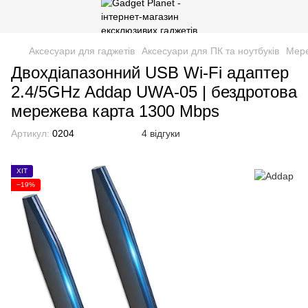
Аксесуари для гаджетів
Аксесуари для ПК та ноутбуків
Мере
Двохдіапазонний USB Wi-Fi адаптер
2.4/5GHz Addap UWA-05 | бездротова
мережева карта 1300 Mbps
Артикул:
0204
4 відгуки
ХІТ
−19%