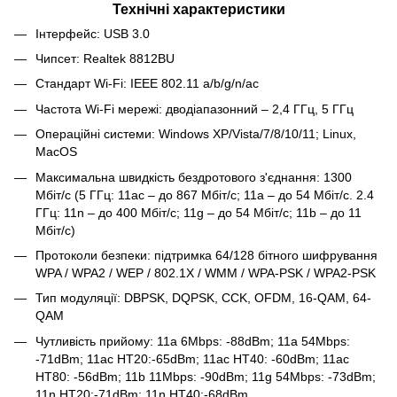
Технічні характеристики
Інтерфейс: USB 3.0
Чипсет: Realtek 8812BU
Стандарт Wi-Fi: IEEE 802.11 a/b/g/n/ac
Частота Wi-Fi мережі: дводіапазонний – 2,4 ГГц, 5 ГГц
Операційні системи: Windows XP/Vista/7/8/10/11; Linux,
MacOS
Максимальна швидкість бездротового з'єднання: 1300
Мбіт/с (5 ГГц: 11ac – до 867 Мбіт/с; 11a – до 54 Мбіт/с. 2.4
ГГц: 11n – до 400 Мбіт/с; 11g – до 54 Мбіт/с; 11b – до 11
Мбіт/с)
Протоколи безпеки: підтримка 64/128 бітного шифрування
WPA / WPA2 / WEP / 802.1X / WMM / WPA-PSK / WPA2-PSK
Тип модуляції: DBPSK, DQPSK, CCK, OFDM, 16-QAM, 64-
QAM
Чутливість прийому: 11a 6Mbps: -88dBm; 11a 54Mbps:
-71dBm; 11ac HT20:-65dBm; 11ac HT40: -60dBm; 11ac
HT80: -56dBm; 11b 11Mbps: -90dBm; 11g 54Mbps: -73dBm;
11n HT20:-71dBm; 11n HT40:-68dBm