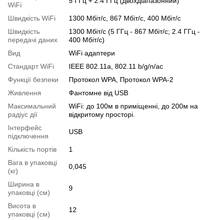
5 ГГц + 2.4 ГГц (двохдіапазонний)
WiFi
Швидкість WiFi
1300 Мбіт/с, 867 Мбіт/с, 400 Мбіт/с
Швидкість
1300 Мбіт/с (5 ГГц - 867 Мбіт/с; 2.4 ГГц -
передачі даних
400 Мбіт/с)
Вид
WiFi адаптери
Стандарт WiFi
IEEE 802.11a, 802.11 b/g/n/ac
Функції безпеки
Протокол WPA, Протокол WPA-2
Живлення
Фантомне від USB
Максимальний
WiFi: до 100м в приміщенні, до 200м на
радіус дії
відкритому просторі.
Інтерфейс
USB
підключення
Кількість портів
1
Вага в упаковці
0,045
(кг)
Ширина в
9
упаковці (см)
Висота в
12
упаковці (см)