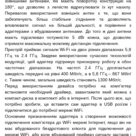
зовнішніми антенами, які мають поворотну конструкцію на
180°, що дозволяє з легкістю відрегулювати їх кут нахилу.
Перевагою використання зовнішніх антен є те, що вони
забезпечують більш стабільне з’єднання та дозволяють
вловлювати сигнал на більшій дальності, в порівнянні з
адаптерами з вбудованими антенами. До того ж дані антени
мають підсилювач потужністю 5 dBi кожна, що дозволяє
отримати максимальну можливу дистанцію підключення.
Пристрій приймає сигнали Wi-Fi на двох різних діапазонах 5,8
ГГц та 2.4 ГГц. Завдяки використанню сучасних технологій
модуляції, цей адаптер підтримує прискорену роботу в обох
частотних діапазонах. На частоті 2.4 ГГц досягається
швидкість передачі на рівні 400 Мбіт/с, а в 5,8 ГГц – 867 Мбіт/
с. Таким чином, загальна швидкість становить 1300 Мбіт/с.
Перед використанням девайса потрібно на комп'ютер
встановити необхідний драйвер, завантажити який можна з
компакт-диска в комплекті або в інтернеті. Після цього все, що
потрібно зробити, це вставити сам адаптер в USB роз'єм і
підключитися до потрібної мережі WiFi.
Основним призначенням адаптера є створення можливості
підключення комп’ютера до WiFi мережі Інтернет, якщо він не
має вбудованого бездротового клієнта для підключення до
мережі WiFi, або коли вбудований приймач сигналу застарів і