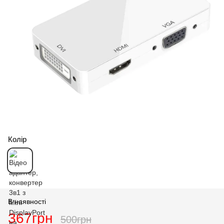
Колір
В наявності
367грн
500грн