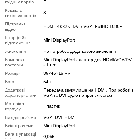
вхідних портів
Кількість
3
вихідних портів
Підтримка
HDMI: 4K×2K. DVI / VGA: FullHD 1080P.
відео
Інтерфейс
Mini DisplayPort
підключення
Живлення
Не потребує додаткового живлення
Комплект
Mini DisplayPort адаптер для HDMI/VGA/DVI
поставки
- 1 шт.
Розміри
85×45×15 мм
Вага
54 г
Додаткові
Передача звуку лише на HDMI. При роботі з
характеристики
VGA та DVI аудіо не транслюється.
Матеріал
Пластик
корпусу
Вихідні роз'єми
VGA, DVI, HDMI
Вхідні роз'єми
Mini DisplayPort
Вага в упаковці
0,055