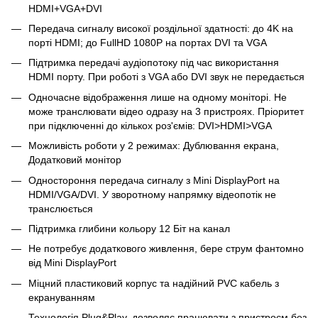
HDMI+VGA+DVI
Передача сигналу високої роздільної здатності: до 4K на
порті HDMI; до FullHD 1080P на портах DVI та VGA
Підтримка передачі аудіопотоку під час використання
HDMI порту. При роботі з VGA або DVI звук не передається
Одночасне відображення лише на одному моніторі. Не
може транслювати відео одразу на 3 пристроях. Пріоритет
при підключенні до кількох роз'ємів: DVI>HDMI>VGA
Можливість роботи у 2 режимах: Дублювання екрана,
Додатковий монітор
Одностороння передача сигналу з Mini DisplayPort на
HDMI/VGA/DVI. У зворотному напрямку відеопотік не
транслюється
Підтримка глибини кольору 12 Біт на канал
Не потребує додаткового живлення, бере струм фантомно
від Mini DisplayPort
Міцний пластиковий корпус та надійний PVC кабель з
екрануванням
Технологія Plug&Play, дозволяє працювати з пристроєм без