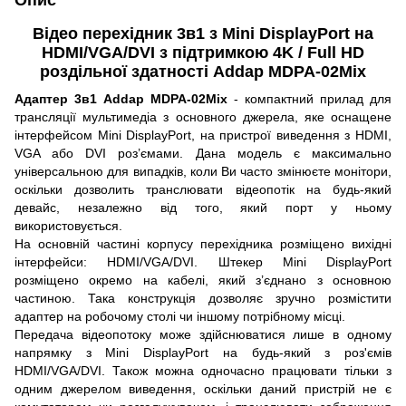
Опис
Відео перехідник 3в1 з Mini DisplayPort на
HDMI/VGA/DVI з підтримкою 4K / Full HD
роздільної здатності Addap MDPA-02Mix
Адаптер 3в1 Addap MDPA-02Mix
- компактний прилад для
трансляції мультимедіа з основного джерела, яке оснащене
інтерфейсом Mini DisplayPort, на пристрої виведення з HDMI,
VGA або DVI роз’ємами. Дана модель є максимально
універсальною для випадків, коли Ви часто змінюєте монітори,
оскільки дозволить транслювати відеопотік на будь-який
девайс, незалежно від того, який порт у ньому
використовується.
На основній частині корпусу перехідника розміщено вихідні
інтерфейси: HDMI/VGA/DVI. Штекер Mini DisplayPort
розміщено окремо на кабелі, який з’єднано з основною
частиною. Така конструкція дозволяє зручно розмістити
адаптер на робочому столі чи іншому потрібному місці.
Передача відеопотоку може здійснюватися лише в одному
напрямку з Mini DisplayPort на будь-який з роз'ємів
HDMI/VGA/DVI. Також можна одночасно працювати тільки з
одним джерелом виведення, оскільки даний пристрій не є