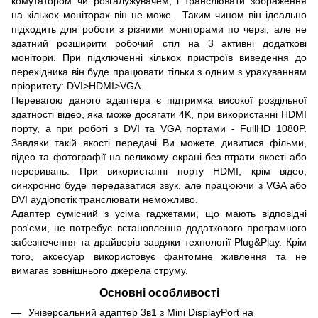
комутатором чи розгалужувачем, і транслювати зображення
на кількох моніторах він не може. Таким чином він ідеально
підходить для роботи з різними моніторами по черзі, але не
здатний розширити робочий стіл на 3 активні додаткові
монітори. При підключенні кількох пристроїв виведення до
перехідника він буде працювати тільки з одним з урахуванням
пріоритету: DVI>HDMI>VGA.
Перевагою даного адаптера є підтримка високої роздільної
здатності відео, яка може досягати 4K, при використанні HDMI
порту, а при роботі з DVI та VGA портами - FullHD 1080P.
Завдяки такій якості передачі Ви можете дивитися фільми,
відео та фотографії на великому екрані без втрати якості або
переривань. При використанні порту HDMI, крім відео,
синхронно буде передаватися звук, але працюючи з VGA або
DVI аудіопотік транслювати неможливо.
Адаптер сумісний з усіма гаджетами, що мають відповідні
роз'єми, не потребує встановлення додаткового програмного
забезпечення та драйверів завдяки технології Plug&Play. Крім
того, аксесуар використовує фантомне живлення та не
вимагає зовнішнього джерела струму.
Основні особливості
Універсальний адаптер 3в1 з Mini DisplayPort на