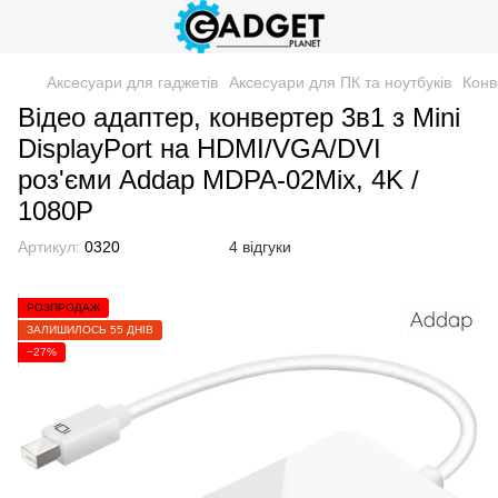
Аксесуари для гаджетів
Аксесуари для ПК та ноутбуків
Конв
Відео адаптер, конвертер 3в1 з Mini
DisplayPort на HDMI/VGA/DVI
роз'єми Addap MDPA-02Mix, 4K /
1080P
Артикул:
0320
4 відгуки
РОЗПРОДАЖ
ЗАЛИШИЛОСЬ 55 ДНІВ
−27%