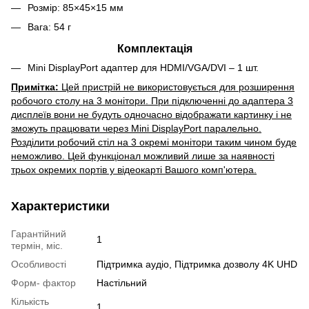
Розмір: 85×45×15 мм
Вага: 54 г
Комплектація
Mini DisplayPort адаптер для HDMI/VGA/DVI – 1 шт.
Примітка:
Цей пристрій не використовується для розширення
робочого столу на 3 монітори. При підключенні до адаптера 3
дисплеїв вони не будуть одночасно відображати картинку і не
зможуть працювати через Mini DisplayPort паралельно.
Розділити робочий стіл на 3 окремі монітори таким чином буде
неможливо. Цей функціонал можливий лише за наявності
трьох окремих портів у відеокарті Вашого комп'ютера.
Характеристики
Гарантійний
1
термін, міс.
Особливості
Підтримка аудіо, Підтримка дозволу 4K UHD
Форм- фактор
Настільний
Кількість
1