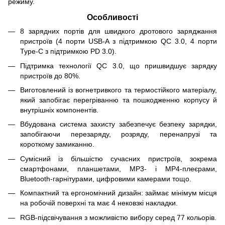
режиму.
Особливості
8 зарядних портів для швидкого дротового заряджання
пристроїв (4 порти USB-A з підтримкою QC 3.0, 4 порти
Type-C з підтримкою PD 3.0).
Підтримка технології QC 3.0, що пришвидшує зарядку
пристроїв до 80%.
Виготовлений із вогнетривкого та термостійкого матеріалу,
який запобігає перегріванню та пошкодженню корпусу й
внутрішніх компонентів.
Вбудована система захисту забезпечує безпеку зарядки,
запобігаючи перезаряду, розряду, перенапрузі та
короткому замиканню.
Сумісний із більшістю сучасних пристроїв, зокрема
смартфонами, планшетами, MP3- і MP4-плеєрами,
Bluetooth-гарнітурами, цифровими камерами тощо.
Компактний та ергономічний дизайн: займає мінімум місця
на робочій поверхні та має 4 нековзкі накладки.
RGB-підсвічування з можливістю вибору серед 77 кольорів.