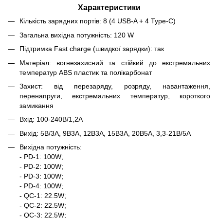
Характеристики
Кількість зарядних портів: 8 (4 USB-A + 4 Type-C)
Загальна вихідна потужність: 120 W
Підтримка Fast charge (швидкої зарядки): так
Матеріал: вогнезахисний та стійкий до екстремальних
температур ABS пластик та полікарбонат
Захист: від перезаряду, розряду, навантаження,
перенапруги, екстремальних температур, короткого
замикання
Вхід: 100-240В/1,2А
Вихід: 5В/3А, 9В3А, 12В3А, 15В3А, 20В5А, 3,3-21В/5А
Вихідна потужність:
- PD-1: 100W;
- PD-2: 100W;
- PD-3: 100W;
- PD-4: 100W;
- QC-1: 22.5W;
- QC-2: 22.5W;
- QC-3: 22.5W;