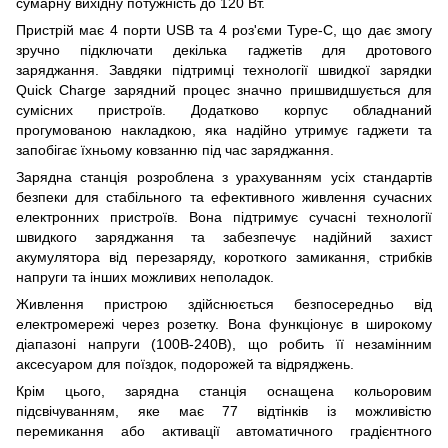
сумарну вихідну потужність до 120 Вт.
Пристрій має 4 порти USB та 4 роз'єми Type-C, що дає змогу
зручно підключати декілька гаджетів для дротового
заряджання. Завдяки підтримці технології швидкої зарядки
Quick Charge зарядний процес значно пришвидшується для
сумісних пристроїв. Додатково корпус обладнаний
прогумованою накладкою, яка надійно утримує гаджети та
запобігає їхньому ковзанню під час заряджання.
Зарядна станція розроблена з урахуванням усіх стандартів
безпеки для стабільного та ефективного живлення сучасних
електронних пристроїв. Вона підтримує сучасні технології
швидкого заряджання та забезпечує надійний захист
акумулятора від перезаряду, короткого замикання, стрибків
напруги та інших можливих неполадок.
Живлення пристрою здійснюється безпосередньо від
електромережі через розетку. Вона функціонує в широкому
діапазоні напруги (100В-240В), що робить її незамінним
аксесуаром для поїздок, подорожей та відряджень.
Крім цього, зарядна станція оснащена кольоровим
підсвічуванням, яке має 77 відтінків із можливістю
перемикання або активації автоматичного градієнтного