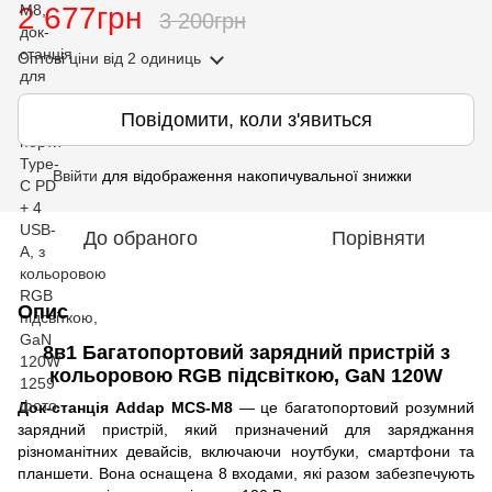
2 677грн
3 200грн
Оптові ціни
від 2 одиниць
Повідомити, коли з'явиться
Ввійти
для відображення накопичувальної знижки
%
До обраного
Порівняти
Опис
8в1 Багатопортовий зарядний пристрій з
кольоровою RGB підсвіткою, GaN 120W
Док-станція Addap MCS-M8
— це багатопортовий розумний
зарядний пристрій, який призначений для заряджання
різноманітних девайсів, включаючи ноутбуки, смартфони та
планшети. Вона оснащена 8 входами, які разом забезпечують