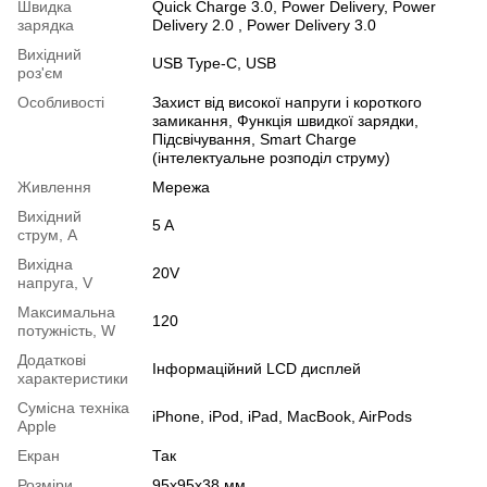
Швидка
Quick Charge 3.0, Power Delivery, Power
зарядка
Delivery 2.0 , Power Delivery 3.0
Вихідний
USB Type-C, USB
роз'єм
Особливості
Захист від високої напруги і короткого
замикання, Функція швидкої зарядки,
Підсвічування, Smart Charge
(інтелектуальне розподіл струму)
Живлення
Мережа
Вихідний
5 A
струм, А
Вихідна
20V
напруга, V
Максимальна
120
потужність, W
Додаткові
Інформаційний LCD дисплей
характеристики
Сумісна техніка
iPhone, iPod, iPad, MacBook, AirPods
Apple
Екран
Так
Розміри
95х95х38 мм