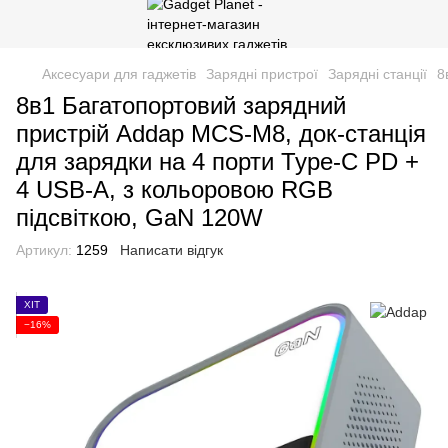
Аксесуари для гаджетів
Зарядні пристрої
Зарядні станції
8
8в1 Багатопортовий зарядний
пристрій Addap MCS-M8, док-станція
для зарядки на 4 порти Type-C PD +
4 USB-A, з кольоровою RGB
підсвіткою, GaN 120W
Артикул:
1259
Написати відгук
ХІТ
−16%