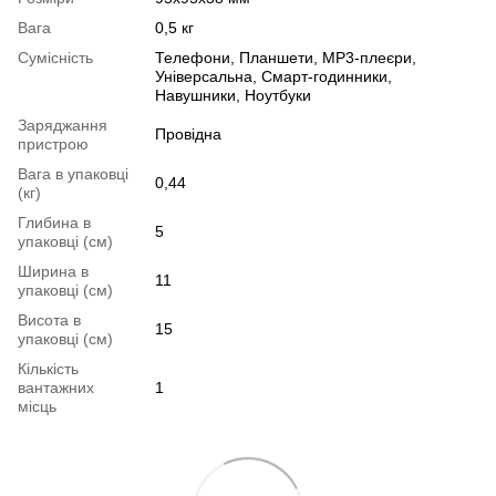
Вага
0,5 кг
Сумісність
Телефони, Планшети, MP3-плеєри,
Універсальна, Смарт-годинники,
Навушники, Ноутбуки
Заряджання
Провідна
пристрою
Вага в упаковці
0,44
(кг)
Глибина в
5
упаковці (см)
Ширина в
11
упаковці (см)
Висота в
15
упаковці (см)
Кількість
вантажних
1
місць