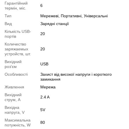
Гарантійний
6
термін, міс.
Тип
Мережеві, Портативні, Універсальні
Вид
Зарядні станції
Кількість USB-
20
портів
Количество
заряжаемых
20
устройств, шт.
Вихідний
USB
роз'єм
Особливості
Захист від високої напруги і короткого
замикання
Живлення
Мережа
Вихідний
2.4 A
струм, А
Вихідна
5V
напруга, V
Максимальна
80
потужність, W