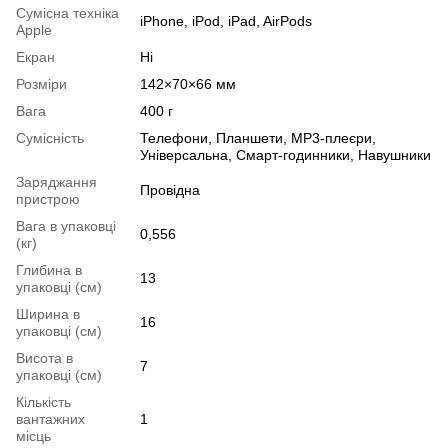
Сумісна техніка
iPhone, iPod, iPad, AirPods
Apple
Екран
Ні
Розміри
142×70×66 мм
Вага
400 г
Сумісність
Телефони, Планшети, MP3-плеєри,
Універсальна, Смарт-годинники, Навушники
Заряджання
Провідна
пристрою
Вага в упаковці
0,556
(кг)
Глибина в
13
упаковці (см)
Ширина в
16
упаковці (см)
Висота в
7
упаковці (см)
Кількість
вантажних
1
місць