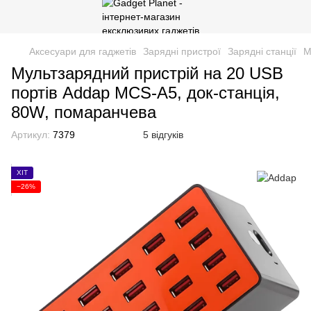
Аксесуари для гаджетів
Зарядні пристрої
Зарядні станції
М
Мультзарядний пристрій на 20 USB
портів Addap MCS-A5, док-станція,
80W, помаранчева
Артикул:
7379
5 відгуків
ХІТ
−26%