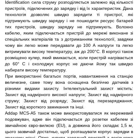
Identification сила струму розподіляється залежно від кількості
пристроїв, підключених до зарядку і від їх характеристик. Дана
технологія дозволяє швидко зарядити ті пристрої, які
підтримують швидку зарядку і не пошкодити ресурс батарей
тих пристроїв, швидку зарядку не підтримують. Волокно
кабелю, яким підключається пристрій до мережі виконане зі
спеціальних матеріалів та з дотриманням технології, завдяки
чому він легко може передавати до 100 А напруги та легко
витримувати високу температуру, аж до 200°С. В корпусі також
розміщено кулер, який вмикається, коли пристрій нагрівається
до 60° С і охолоджує корпус не даючи йому так швидко
набирати високу температуру.
При використанні багатьох портів, навантаження на станцію
величезне, саме тому вона оснащена безліччю датчиків з
різними видами захисту. Інтелектуальний захист містить:
Захист від надмірного високої напруги; Захист від надмірного
струму; Захист від розряду; Захист від перезаряджання;
Захист від короткого замикання та інші.
Addap MCS-A5 також може використовуватися як мережевий
подовжувач, адже він підключається до розетки кабелем зі
звичайною євро-вилкою (EU), а довжина його складає 1,5 м,
цього зазвичай достатньо, щоб розташувати корпус зарядки в
зручному місці. Отже, купити зарядний пристрій з декількома