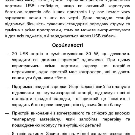
портами USB необхідно, якщо ви активний користувач
багатьох гаджетів або інших пристроїв і у вас немає часу
заряджати кожен з них по черзі. Дана зарядна станція
підтримує більшість сучасних стандартів передачу струму та
сумісна з усіма пристроями, тому ви можете використовувати
її для всіх гаджетів, які заряджаються через USB кабель.
Особливості
20 USB портів в сумі потужністю 80 W, що дозволить
зарядити всі домашні пристрої одночасно. При цьому
користуючись всіма портами одразу не потрібно
переживати, адже пристрій має контролери, які не дають
виникнути будь-яким збоям
Підтримка швидкої зарядки. Якщо гаджет, який ви плануєте
підключити до мультизарядної станції, підтримує новітні
стандарти швидкої зарядки, то пристрій це помітить і
зарядить його в рази швидше, ніж від звичайного блоку
Пристрій виконаний з вогнетривкого та стійкого до високих
температур матеріалу, який запобігає перегріву та
пошкодженню корпусу та внутрішніх деталей
8 типів захисту. Захист від надмірної зарядки, захист від