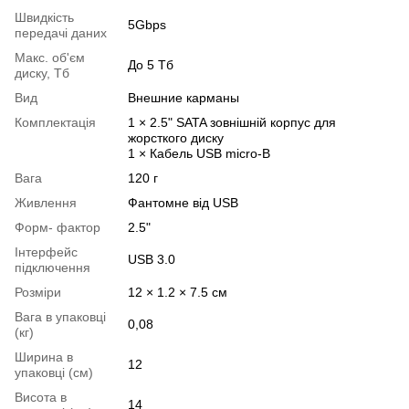
Швидкість
5Gbps
передачі даних
Макс. об'єм
До 5 Тб
диску, Тб
Вид
Внешние карманы
Комплектація
1 × 2.5" SATA зовнішній корпус для
жорсткого диску
1 × Кабель USB micro-B
Вага
120 г
Живлення
Фантомне від USB
Форм- фактор
2.5"
Інтерфейс
USB 3.0
підключення
Розміри
12 × 1.2 × 7.5 см
Вага в упаковці
0,08
(кг)
Ширина в
12
упаковці (см)
Висота в
14