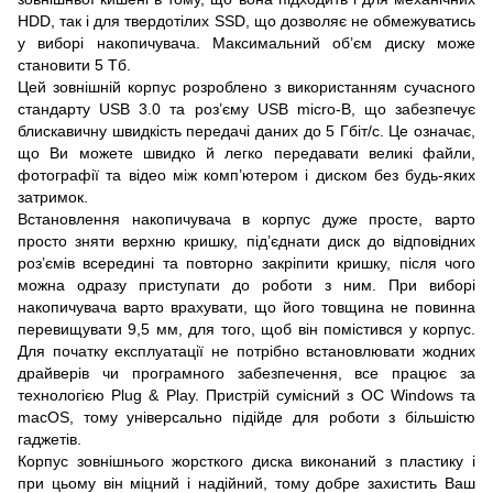
HDD, так і для твердотілих SSD, що дозволяє не обмежуватись
у виборі накопичувача. Максимальний об’єм диску може
становити 5 Тб.
Цей зовнішній корпус розроблено з використанням сучасного
стандарту USB 3.0 та роз’єму USB micro-B, що забезпечує
блискавичну швидкість передачі даних до 5 Гбіт/с. Це означає,
що Ви можете швидко й легко передавати великі файли,
фотографії та відео між комп’ютером і диском без будь-яких
затримок.
Встановлення накопичувача в корпус дуже просте, варто
просто зняти верхню кришку, під’єднати диск до відповідних
роз’ємів всередині та повторно закріпити кришку, після чого
можна одразу приступати до роботи з ним. При виборі
накопичувача варто врахувати, що його товщина не повинна
перевищувати 9,5 мм, для того, щоб він помістився у корпус.
Для початку експлуатації не потрібно встановлювати жодних
драйверів чи програмного забезпечення, все працює за
технологією Plug & Play. Пристрій сумісний з ОС Windows та
macOS, тому універсально підійде для роботи з більшістю
гаджетів.
Корпус зовнішнього жорсткого диска виконаний з пластику і
при цьому він міцний і надійний, тому добре захистить Ваш