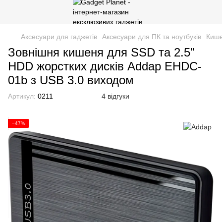
Аксесуари для гаджетів
Аксесуари для ПК та ноутбуків
Кише
Зовнішня кишеня для SSD та 2.5"
HDD жорстких дисків Addap EHDC-
01b з USB 3.0 виходом
Артикул:
0211
4 відгуки
−47%