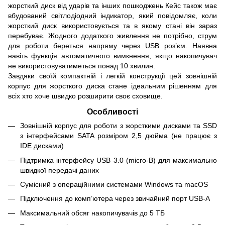
жорсткий диск від ударів та інших пошкоджень Кейс також має
вбудований світлодіодний індикатор, який повідомляє, коли
жорсткий диск використовується та в якому стані він зараз
перебуває. Жодного додаткого живлення не потрібно, струм
для роботи береться напряму через USB роз’єм. Наявна
навіть функція автоматичного вимкнення, якщо накопичувач
не використовуватиметься понад 10 хвилин.
Завдяки своїй компактній і легкій конструкції цей зовнішній
корпус для жорсткого диска стане ідеальним рішенням для
всіх хто хоче швидко розширити своє сховище.
Особливості
Зовнішній корпус для роботи з жорсткими дисками та SSD
з інтерфейсами SATA розміром 2,5 дюйма (не працює з
IDE дисками)
Підтримка інтерфейсу USB 3.0 (micro-B) для максимально
швидкої передачі даних
Сумісний з операційними системами Windows та macOS
Підключення до комп’ютера через звичайний порт USB-A
Максимальний обсяг накопичувачів до 5 ТБ