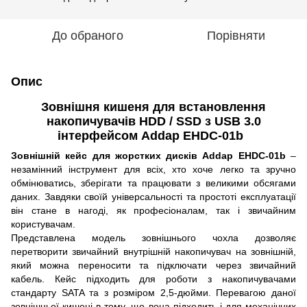
До обраного
Порівняти
Опис
Зовнішня кишеня для встановлення
накопичувачів HDD / SSD з USB 3.0
інтерфейсом Addap EHDC-01b
Зовнішній кейс для жорстких дисків Addap EHDC-01b
–
незамінний інструмент для всіх, хто хоче легко та зручно
обмінюватись, зберігати та працювати з великими обсягами
даних. Завдяки своїй універсальності та простоті експлуатації
він стане в нагоді, як професіоналам, так і звичайним
користувачам.
Представлена модель зовнішнього чохла дозволяє
перетворити звичайний внутрішній накопичувач на зовнішній,
який можна переносити та підключати через звичайний
кабель. Кейс підходить для роботи з накопичувачами
стандарту SATA та з розміром 2,5-дюйми. Перевагою даної
зовнішньої кишені в тому, що вона підходить і для механічних