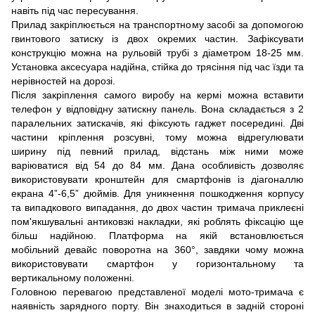
навіть під час пересування.
Прилад закріплюється на транспортному засобі за допомогою
гвинтового затиску із двох окремих частин. Зафіксувати
конструкцію можна на рульовій трубі з діаметром 18-25 мм.
Установка аксесуара надійна, стійка до трясіння під час їзди та
нерівностей на дорозі.
Після закріплення самого виробу на кермі можна вставити
телефон у відповідну затискну панель. Вона складається з 2
паралельних затискачів, які фіксують гаджет посередині. Дві
частини кріплення розсувні, тому можна відрегулювати
ширину під певний прилад, відстань між ними може
варіюватися від 54 до 84 мм. Дана особливість дозволяє
використовувати кронштейн для смартфонів із діагоналлю
екрана 4”-6,5” дюймів. Для уникнення пошкодження корпусу
та випадкового випадання, до двох частин тримача приклеєні
пом'якшувальні антиковзкі накладки, які роблять фіксацію ще
більш надійною. Платформа на якій встановлюється
мобільний девайс поворотна на 360°, завдяки чому можна
використовувати смартфон у горизонтальному та
вертикальному положенні.
Головною перевагою представленої моделі мото-тримача є
наявність зарядного порту. Він знаходиться в задній стороні