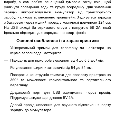
виробу, а сам роз'єм оснащений гумовою заглушкою, щоб
уникнути попадання води та бруду всередину. Для живлення
зарядки використовується акумулятор від транспортного
засобу, на якому встановлено кронштейн. З'єднується зарядка
з батареєю через мідний провід у комплекті довжиною 124 см.
На USB виході Ви отримаєте струм з напругою 5В 2А, який
ідеально підходить для заряджання смартфонів.
Основні особливості та характеристики
Універсальний тримач для телефону чи навігатора на
кермо велосипеда, мотоцикла.
Підходить для пристроїв з екраном від 4 до 6,5 дюймів.
Регулювання ширини затискачів від 54 до 84 мм.
Поворотна конструкція тримача для повороту пристрою на
360° та можливості горизонтального та вертикального
перегляду.
Додатковий порт для USB заряджання через провід.
Підтримує швидке заряджання 5V 2A.
Довгий провід живлення для зручного підключення порту
зарядки до акумулятора.