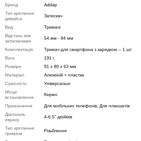
Бренд
Addap
Тип кріплення
Затискач
девайса
Вид
Тримачі
Відстань між
54 мм - 84 мм
затискачами
Комплектація
Тримач для смартфона з зарядкою – 1 шт.
Вага
191 г.
Розміри
91 х 80 х 63 мм
Матеріал
Алюміній + пластик
Сумісність
Універсальні
Місце
Кермо
встановлення
Призначення
Для мобільних телефонів, Для планшетів
Діагональ
4-6.5" дюймів
екрану
Тип кріплення
Різьблення
тримача