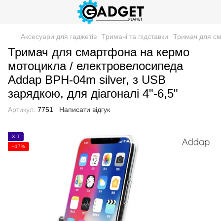
Аксесуари для гаджетів
Тримачі та підставки
Тримач для см
Тримач для смартфона на кермо
мотоцикла / електровелосипеда
Addap BPH-04m silver, з USB
зарядкою, для діагоналі 4"-6,5"
Артикул:
7751
Написати відгук
ХІТ
−17%