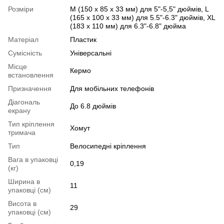
Розміри
М (150 х 85 х 33 мм) для 5"-5,5" дюймів, L
(165 х 100 х 33 мм) для 5.5"-6.3" дюймів, XL
(183 х 110 мм) для 6.3"-6.8" дюйма
Матеріал
Пластик
Сумісність
Універсальні
Місце
Кермо
встановлення
Призначення
Для мобільних телефонів
Діагональ
До 6.8 дюймів
екрану
Тип кріплення
Хомут
тримача
Тип
Велосипедні кріплення
Вага в упаковці
0,19
(кг)
Ширина в
11
упаковці (см)
Висота в
29
упаковці (см)