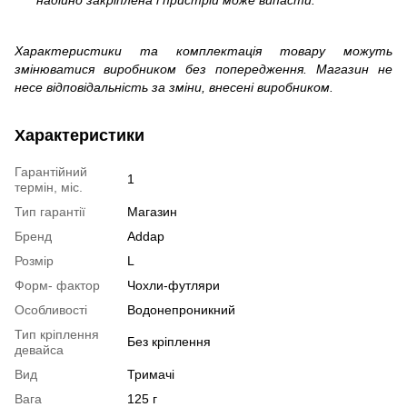
надійно закріплена і пристрій може випасти.
Характеристики та комплектація товару можуть
змінюватися виробником без попередження. Магазин не
несе відповідальність за зміни, внесені виробником.
Характеристики
Гарантійний
1
термін, міс.
Тип гарантії
Магазин
Бренд
Addap
Розмір
L
Форм- фактор
Чохли-футляри
Особливості
Водонепроникний
Тип кріплення
Без кріплення
девайса
Вид
Тримачі
Вага
125 г