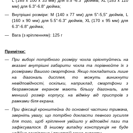
L (165 х 100 х 33 мм) для 5.5"-6.3" дюймів, XL (183 х 110
мм) для 6.3"-6.8" дюйма;
Внутрішні розміри: М (140 х 77 мм) для 5"-5,5" дюймів, L
(160 х 90 мм) для 5.5"-6.3" дюймів, XL (170 х 95 мм) для
6.3"-6.8" дюйма;
Вага (з кріпленням): 125 г
Примітки:
При виборі потрібного розміру чохла орієнтуйтесь на
вказані внутрішні габарити чохла та порівнюйте їх з
розмірами Вашого смартфона. Якщо покладатись лише
на діагональ дисплея, то можуть виникнути
невідповідності, оскільки, наприклад, смартфони з
безрамковим екраном мають більшу діагональ, але
менший розмір корпусу, на відміну від пристроїв з
рамками біля екрана.
При фіксації кронштейна до основної частини тримача,
зверніть увагу, що потрібно докласти певного зусилля
для того, щоб кріплення увійшло у відповідні пази та
зафіксувалося. В іншому випадку конструкція не буде