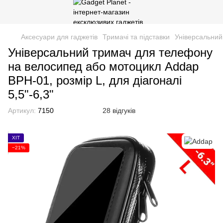
Аксесуари для гаджетів
Тримачі та підставки
Універсальний
Універсальний тримач для телефону
на велосипед або мотоцикл Addap
BPH-01, розмір L, для діагоналі
5,5"-6,3"
Артикул:
7150
28 відгуків
ХІТ
−21%