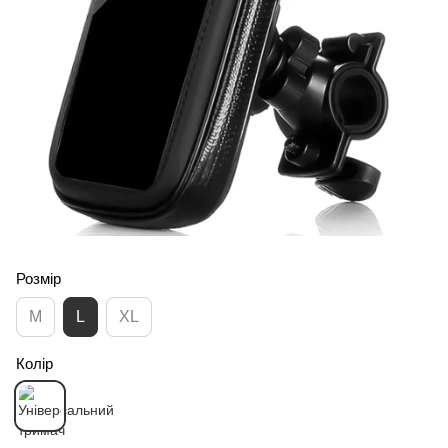
Розмір
M
L
XL
Колір