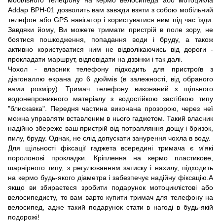
мобільного телефону на кермо велосипеда або мотоцикла
Addap BPH-01 дозволить вам завжди взяти з собою мобільний
телефон або GPS навігатор і користуватися ним під час їзди.
Завдяки йому, Ви можете тримати пристрій в поле зору, не
боятися пошкодження, попадання води і бруду, а також
активно користуватися ним не відволікаючись від дороги -
прокладати маршрут, відповідати на дзвінки і так далі.
Чохол - власник телефону підходить для пристроїв з
діагоналлю екрана до 6 дюймів (в залежності, від обраного
вами розміру). Тримач телефону виконаний з щільного
водонепроникного матеріалу з водостійкою застібкою типу
"блискавка". Передня частина виконана прозорою, через неї
можна управляти вставленим в нього гаджетом. Такий власник
надійно збереже ваш пристрій від потрапляння дощу і бризок,
пилу, бруду. Однак, не слід допускати занурення чохла в воду.
Для щільності фіксації гаджета всередині тримача є м'які
поролонові прокладки. Кріплення на кермо пластикове,
шарнірного типу, з регулюванням затиску і нахилу, підходить
на кермо будь-якого діаметра і забезпечує надійну фіксацію.А
якщо ви збираєтеся зробити подарунок мотоциклістові або
велосипедисту, то вам варто купити тримач для телефону на
велосипед, адже такий подарунок стати в нагоді в будь-якій
подорожі!