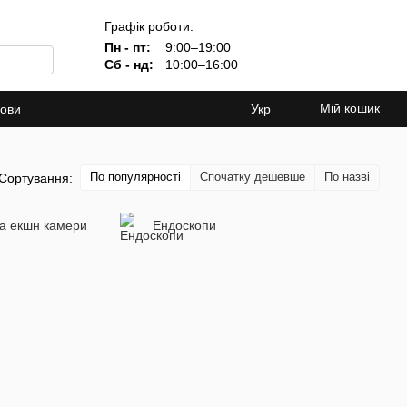
Графік роботи:
Пн - пт:
9:00–19:00
Сб - нд:
10:00–16:00
Мій кошик
мови
Укр
По популярності
Спочатку дешевше
По назві
Сортування:
та екшн камери
Ендоскопи