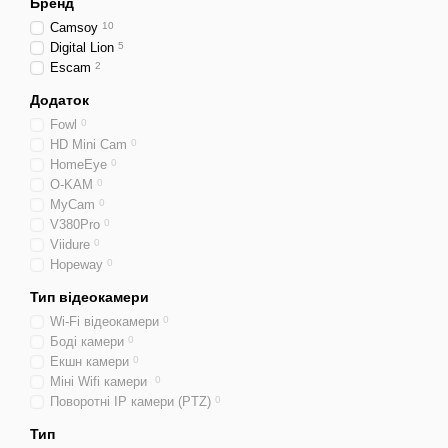
Бренд
Camsoy
10
Digital Lion
5
Escam
2
Додаток
Fowl
0
HD Mini Cam
0
HomeEye
0
O-KAM
0
MyCam
0
V380Pro
0
Viidure
0
Hopeway
0
Тип відеокамери
Wi-Fi відеокамери
0
Боді камери
0
Екшн камери
0
Міні Wifi камери
0
Поворотні IP камери (PTZ)
0
Тип