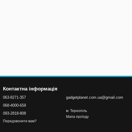
Контактна інформація
063-8271-357
gadgetplanet.com.ua@gmail.com
068-4000-659
м. Тернопіль
093-2818-808
Мапа проїзду
Передзвонити вам?