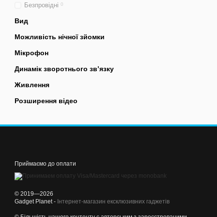
Безпровідні
0
Вид
Можливість нічної зйомки
Мікрофон
Динамік зворотнього звʼязку
Живлення
Розширення відео
Приймаємо до оплати
© 2019—2026
Gadget Planet -
Інтернет-магазин ексклюзивних гаджетів