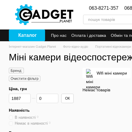
Перейти до основного контенту
063-8271-357
068
Каталог
Про нас
Оплата і доставка
Обмін та 
Інтернет-магазин Gadget Planet
Фото-відео-аудіо
Портативні відеокамери
Міні камери відеоспостере
Бренд:
Wifi міні камери
Очистити фільтр
Ціна, грн
Немає товарів
Від Ціна, грн
До Ціна, грн
ОК
Наявність
В наявності
0
Немає в наявності
0