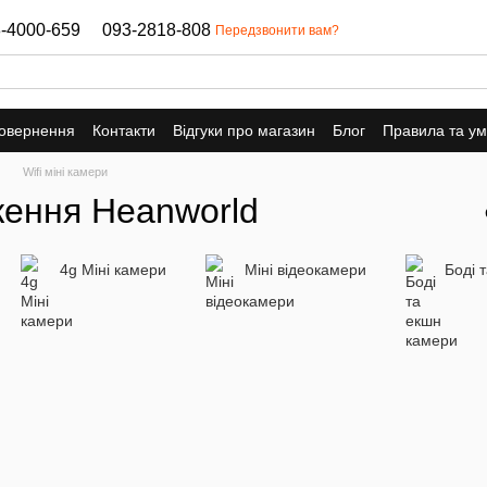
-4000-659
093-2818-808
Передзвонити вам?
повернення
Контакти
Відгуки про магазин
Блог
Правила та у
Wifi міні камери
ження Heanworld
4g Міні камери
Міні відеокамери
Боді 