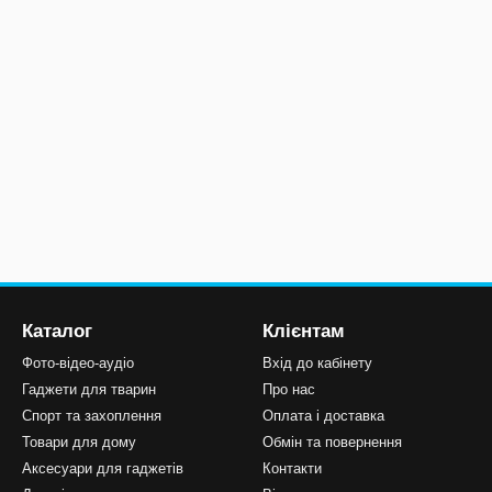
Каталог
Клієнтам
Фото-відео-аудіо
Вхід до кабінету
Гаджети для тварин
Про нас
Спорт та захоплення
Оплата і доставка
Товари для дому
Обмін та повернення
Аксесуари для гаджетів
Контакти