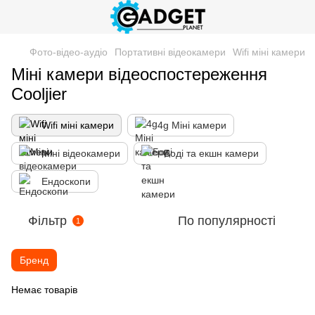
Фото-відео-аудіо
Портативні відеокамери
Wifi міні камери
Міні камери відеоспостереження
Cooljier
Wifi міні камери
4g Міні камери
Міні відеокамери
Боді та екшн камери
Ендоскопи
Фільтр
По популярності
1
Бренд
Немає товарів