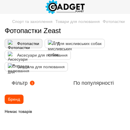
Спорт та захоплення
Товари для полювання
Фотопастки
Фотопастки Zeast
Фотопастки
Для мисливських собак
Аксесуари для полювання
Опудала для полювання
Фільтр
По популярності
1
Бренд
Немає товарів