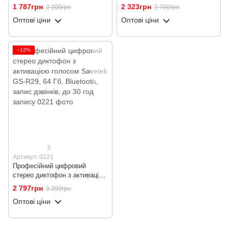
запису
голосом Savetek GS-R29, 32
1 787грн
2 323грн
2 200грн
2 700грн
Гб, Bluetooth, запис дзвінків,
Оптові ціни
Оптові ціни
до 30 год запису
−13%
3
Артикул: 0221
Професійний цифровий
стерео диктофон з активацією
голосом Savetek GS-R29, 64
2 797грн
3 200грн
Гб, Bluetooth, запис дзвінків,
Оптові ціни
до 30 год запису