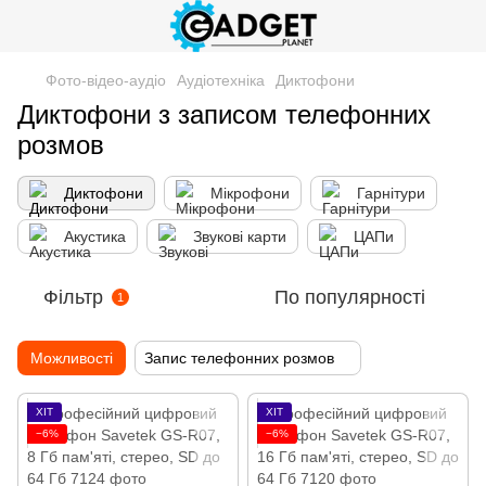
Фото-відео-аудіо
Аудіотехніка
Диктофони
Диктофони з записом телефонних
розмов
Диктофони
Мікрофони
Гарнітури
Акустика
Звукові карти
ЦАПи
Фільтр
По популярності
1
Можливості
Запис телефонних розмов
ХІТ
ХІТ
−6%
−6%