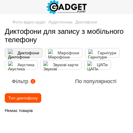
Фото-відео-аудіо
Аудіотехніка
Диктофони
Диктофони для запису з мобільного
телефону
Диктофони
Мікрофони
Гарнітури
Акустика
Звукові карти
ЦАПи
Фільтр
По популярності
1
Тип диктофону
Немає товарів