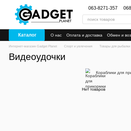
Перейти к основному контенту
063-8271-357
068
Каталог
О нас
Оплата и доставка
Обмен и воз
Интернет-магазин Gadget Planet
Спорт и увлечения
Товары для рыбалки
Видеоудочки
Кораблики для пр
Нет товаров