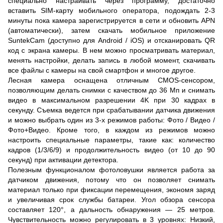
специально настраивать через программу, достаточно
вставить SIM-карту мобильного оператора, подождать 2-3
минуты пока камера зарегистрируется в сети и обновить APN
(автоматически), затем скачать мобильное приложение
SuntekCam (доступно для Android / iOS) и отсканировать QR
код с экрана камеры. В нем можно просматривать материал,
менять настройки, делать запись в любой момент, скачивать
все файлы с камеры на свой смартфон и многое другое.
Лесная камера оснащена отличным CMOS-сенсором,
позволяющим делать снимки с качеством до 36 Мп и снимать
видео в максимальном разрешении 4K при 30 кадрах в
секунду. Съемка ведется при срабатывании датчика движения
и можно выбрать один из 3-х режимов работы: Фото / Видео /
Фото+Видео. Кроме того, в каждом из режимов можно
настроить специальные параметры, такие как: количество
кадров (1/3/6/9) и продолжительность видео (от 10 до 90
секунд) при активации детектора.
Полезным функционалом фотоловушки является работа за
датчиком движения, потому что он позволяет снимать
материал только при фиксации перемещения, экономя заряд
и увеличивая срок службы батареи. Угол обзора сенсора
составляет 120°, а дальность обнаружения — 25 метров.
Чувствительность можно регулировать в 3 уровнях: Низкий,