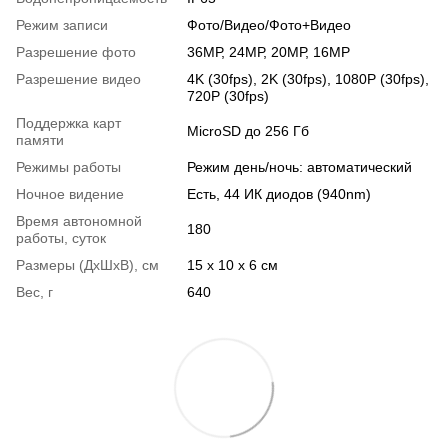
Режим записи
Фото/Видео/Фото+Видео
Разрешение фото
36МР, 24МР, 20МР, 16МР
Разрешение видео
4K (30fps), 2K (30fps), 1080P (30fps),
720P (30fps)
Поддержка карт
MicroSD до 256 Гб
памяти
Режимы работы
Режим день/ночь: автоматический
Ночное видение
Есть, 44 ИК диодов (940nm)
Время автономной
180
работы, суток
Размеры (ДхШхВ), см
15 x 10 x 6 см
Вес, г
640