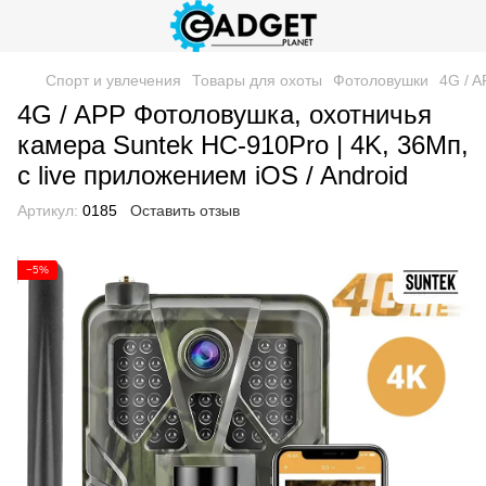
Спорт и увлечения
Товары для охоты
Фотоловушки
4G / A
4G / APP Фотоловушка, охотничья
камера Suntek HC-910Pro | 4K, 36Мп,
с live приложением iOS / Android
Артикул:
0185
Оставить отзыв
−5%