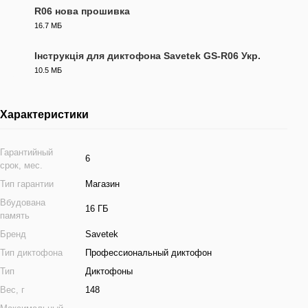
R06 нова прошивка
16.7 МБ
FW
Інструкція для диктофона Savetek GS-R06 Укр.
10.5 МБ
PDF
Характеристики
Гарантийный
6
срок, мес.
Тип гарантии
Магазин
Вбудована
16 ГБ
память
Бренд
Savetek
Тип диктофона
Профессиональный диктофон
Тип
Диктофоны
Вес, г
148