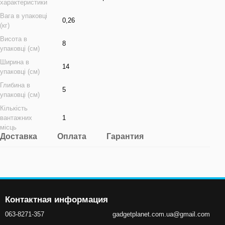
характеристики
Вага в упаковці
0,26
(кг)
Висота в
8
упаковці (см)
Ширина в
14
упаковці (см)
Глибина в
5
упаковці (см)
Кількість
вантажних
1
місць
Доставка
Оплата
Гарантия
Контактная информация
063-8271-357
gadgetplanet.com.ua@gmail.com