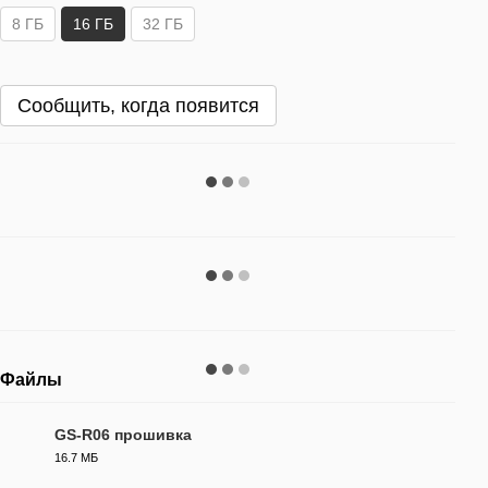
8 ГБ
16 ГБ
32 ГБ
Сообщить, когда появится
Файлы
GS-R06 прошивка
16.7 МБ
FW