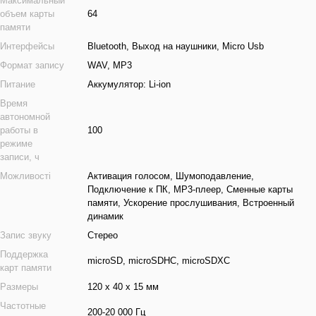
Максимальный
объем карты
64
памяти
Интерфейсы
Bluetooth, Выход на наушники, Micro Usb
Формат запису
WAV, MP3
Питание
Аккумулятор: Li-ion
Время
автономной
работы в
100
режиме
записи, ч
Можливості
Активация голосом, Шумоподавление,
Подключение к ПК, MP3-плеер, Сменные карты
памяти, Ускорение прослушивания, Встроенный
динамик
Запис звуку
Стерео
Поддержка
microSD, microSDHC, microSDXC
карт памяти
Размеры
120 х 40 х 15 мм
Частотные
200-20 000 Гц