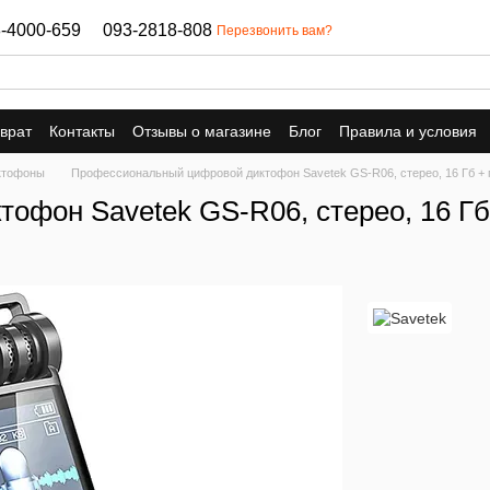
-4000-659
093-2818-808
Перезвонить вам?
врат
Контакты
Отзывы о магазине
Блог
Правила и условия
ктофоны
Профессиональный цифровой диктофон Savetek GS-R06, стерео, 16 Гб + 
фон Savetek GS-R06, стерео, 16 Гб