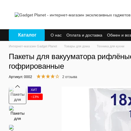
Перейти к основному контенту
Каталог
О нас
Оплата и доставка
Обмен и воз
Интернет-магазин Gadget Planet
Товары для дома
Техника для кухни
Пакеты для вакууматора рифлёные,
гофрированные
Артикул: 0002
2 отзыва
ХИТ
−13%