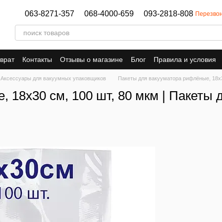
063-8271-357
068-4000-659
093-2818-808
Перезвон
врат
Контакты
Отзывы о магазине
Блог
Правила и условия
Аксессуары для вакуумных упаковщиков
Пакеты для вакууматора рифлёные, 18х3
 18х30 см, 100 шт, 80 мкм | Пакеты 