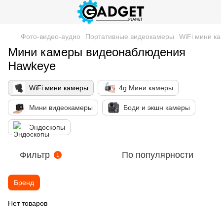
Фото-видео-аудио
Портативные видеокамеры
WiFi мини к
Мини камеры видеонаблюдения
Hawkeye
WiFi мини камеры
4g Мини камеры
Мини видеокамеры
Боди и экшн камеры
Эндоскопы
Фильтр
По популярности
1
Бренд
Нет товаров