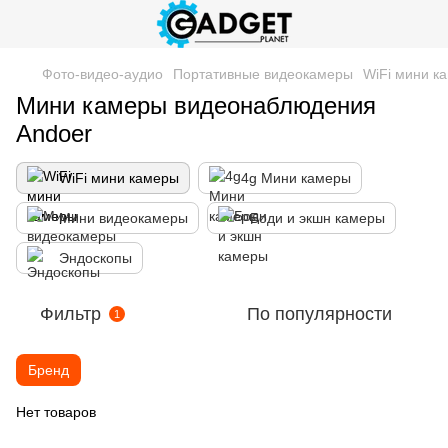
Фото-видео-аудио
Портативные видеокамеры
WiFi мини к
Мини камеры видеонаблюдения
Andoer
WiFi мини камеры
4g Мини камеры
Мини видеокамеры
Боди и экшн камеры
Эндоскопы
Фильтр
По популярности
1
Бренд
Нет товаров