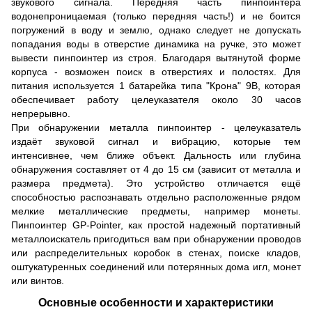
звукового сигнала. Передняя часть пинпоинтера
водонепроницаемая (только передняя часть!) и не боится
погружений в воду и землю, однако следует не допускать
попадания воды в отверстие динамика на ручке, это может
вывести пинпоинтер из строя. Благодаря вытянутой форме
корпуса - возможен поиск в отверстиях и полостях. Для
питания используется 1 батарейка типа "Крона" 9В, которая
обеспечивает работу целеуказателя около 30 часов
непрерывно.
При обнаружении металла пинпоинтер - целеуказатель
издаёт звуковой сигнал и вибрацию, которые тем
интенсивнее, чем ближе объект. Дальность или глубина
обнаружения составляет от 4 до 15 см (зависит от металла и
размера предмета). Это устройство отличается ещё
способностью распознавать отдельно расположенные рядом
мелкие металлические предметы, например монеты.
Пинпоинтер GP-Pointer, как простой надежный портативный
металлоискатель пригодиться вам при обнаружении проводов
или распределительных коробок в стенах, поиске кладов,
оштукатуренных соединений или потерянных дома игл, монет
или винтов.
Основные особенности и характеристики