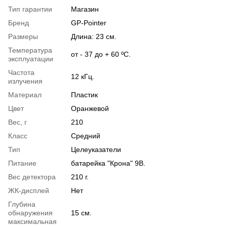
Тип гарантии
Магазин
Бренд
GP-Pointer
Размеры
Длина: 23 см.
Температура
от - 37 до + 60 ºС.
эксплуатации
Частота
12 кГц.
излучения
Материал
Пластик
Цвет
Оранжевой
Вес, г
210
Класс
Средний
Тип
Целеуказатели
Питание
батарейка "Крона" 9В.
Вес детектора
210 г.
ЖК-дисплей
Нет
Глубина
обнаружения
15 см.
максимальная