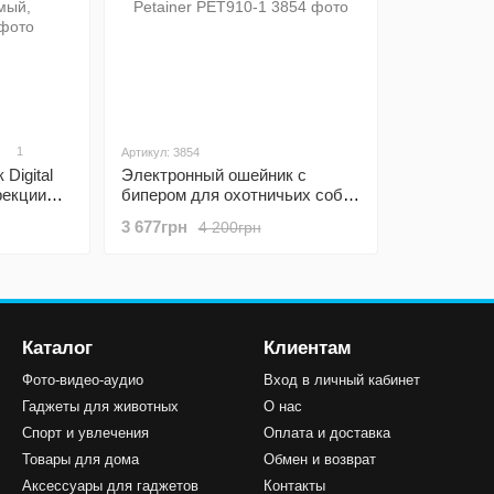
1
Артикул: 3854
Digital
Электронный ошейник с
рекции
бипером для охотничьих собак
330м,
Petainer PET910-1
3 677грн
4 200грн
Каталог
Клиентам
Фото-видео-аудио
Вход в личный кабинет
Гаджеты для животных
О нас
Спорт и увлечения
Оплата и доставка
Товары для дома
Обмен и возврат
Аксессуары для гаджетов
Контакты