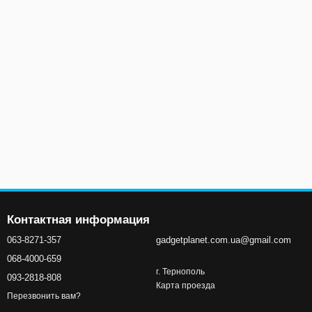
Контактная информация
063-8271-357
gadgetplanet.com.ua@gmail.com
068-4000-659
г. Тернополь
093-2818-808
Карта проезда
Перезвонить вам?