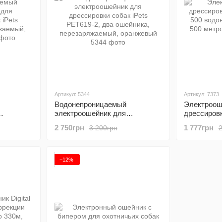
Артикул: 5344
Артикул: 7373
Водонепроницаемый
Электроош
электроошейник для
дрессировк
ets
дрессировки собак iPets
500 водон
2 750грн
1 777грн
3 200грн
аемый,
PET619-2, два ошейника,
500 метро
перезаряжаемый, оранжевый
−12%