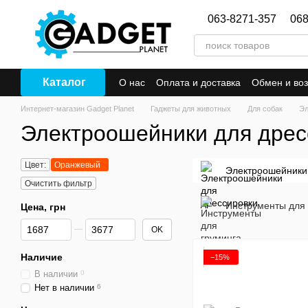
Перейти к основному контенту
063-8271-357
068
Каталог
О нас
Оплата и доставка
Обмен и воз
Интернет-магазин Gadget Planet
Гаджеты для животных
Для собак
Эл
Электроошейники для дрес
Цвет:
Оранжевый
Электроошейники
Очистить фильтр
Инструменты для 
Цена, грн
От Цена, грн
До Цена, грн
OK
Наличие
−15%
В наличии
0
Нет в наличии
6