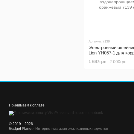
Артикул: 7139
Электронный ошейник 
Lion YH057-1 для кор
поведения собак, до 
1 687грн
2 000грн
водонепроницаемый,
оранжевый
Принимаем к оплате
© 2019—2026
Gadget Planet -
Интернет-магазин эксклюзивных гаджетов