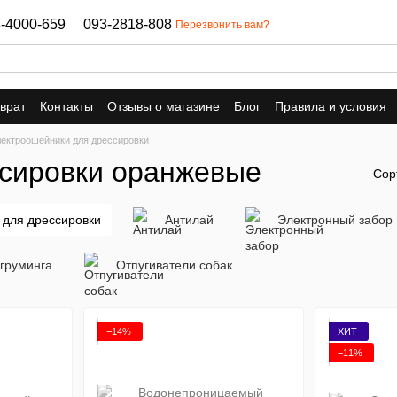
-4000-659
093-2818-808
Перезвонить вам?
врат
Контакты
Отзывы о магазине
Блог
Правила и условия
ектроошейники для дрессировки
сировки оранжевые
Сор
 для дрессировки
Антилай
Электронный забор
груминга
Отпугиватели собак
−14%
ХИТ
−11%