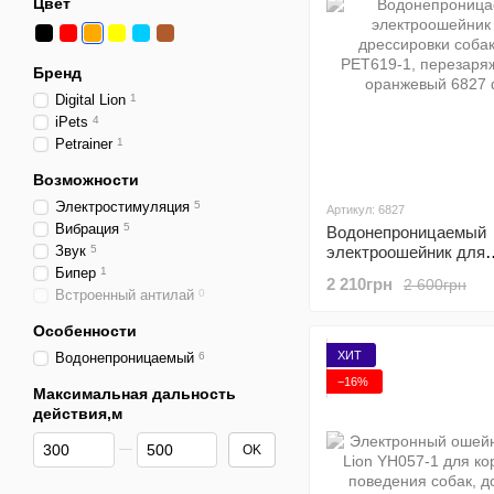
Цвет
Бренд
Digital Lion
1
iPets
4
Petrainer
1
Возможности
Электростимуляция
5
Артикул: 6827
Вибрация
5
Водонепроницаемый
Звук
5
электроошейник для
дрессировки собак iP
Бипер
1
2 210грн
2 600грн
PET619-1, перезаряж
Встроенный антилай
0
оранжевый
Особенности
ХИТ
Водонепроницаемый
6
−16%
Максимальная дальность
действия,м
От Максимальная дальность действия,м
До Максимальная дальность действия,м
OK