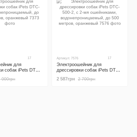
17
17
Артикул: 7576
ейник для
Электроошейник для
и собак iPets DTC-
дрессировки собак iPets DTC-
епроницаемый, до
500-2, с 2-мя ошейниками,
2 587грн
2 000грн
2 700грн
в, оранжевый
водонепроницаемый, до 500
метров, оранжевый