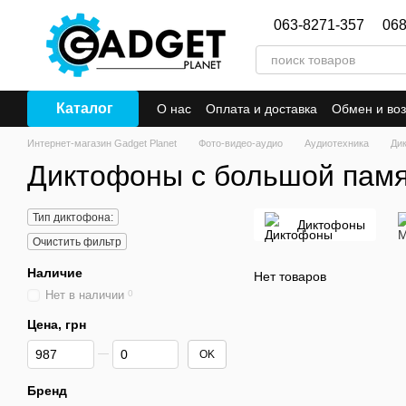
Перейти к основному контенту
063-8271-357
068
Каталог
О нас
Оплата и доставка
Обмен и воз
Интернет-магазин Gadget Planet
Фото-видео-аудио
Аудиотехника
Ди
Диктофоны с большой пам
Тип диктофона:
Диктофоны
Очистить фильтр
Наличие
Нет товаров
Нет в наличии
0
Цена, грн
От Цена, грн
До Цена, грн
OK
Бренд