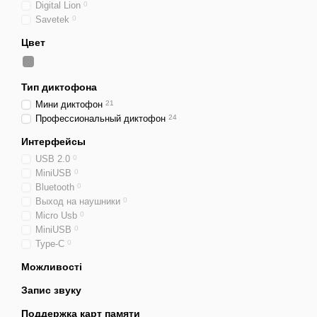
Digital Lion
0
Savetek
0
Цвет
Тип диктофона
Мини диктофон
21
Профессиональный диктофон
24
Интерфейсы
USB 2.0
0
MiniUSB
0
Bluetooth
0
Выход на наушники
0
Micro Usb
0
MiniUSB
0
Type-C
0
Можливості
Запис звуку
Поддержка карт памяти