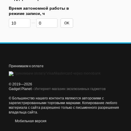
Время автономной работы в
режиме записи, ч
От Время автономной работы в режиме записи, ч
До Время автономной работы в режиме записи, ч
OK
Принимаем к оплате
© 2019—2026
Gadget Planet -
Интернет-магазин эксклюзивных гаджетов
© Большинство нашего контента являются авторскими с
зарегистрированными торговыми марками. Копирование любого
материала с сайта разрешено только с письменного разрешения
владельца сайта.
Мобильная версия