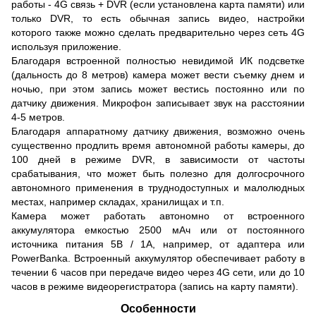
работы - 4G связь + DVR (если установлена карта памяти) или
только DVR, то есть обычная запись видео, настройки
которого также можно сделать предварительно через сеть 4G
используя приложение.
Благодаря встроенной полностью невидимой ИК подсветке
(дальность до 8 метров) камера может вести съемку днем и
ночью, при этом запись может вестись постоянно или по
датчику движения. Микрофон записывает звук на расстоянии
4-5 метров.
Благодаря аппаратному датчику движения, возможно очень
существенно продлить время автономной работы камеры, до
100 дней в режиме DVR, в зависимости от частоты
срабатывания, что может быть полезно для долгосрочного
автономного применения в труднодоступных и малолюдных
местах, например складах, хранилищах и т.п.
Камера может работать автономно от встроенного
аккумулятора емкостью 2500 мАч или от постоянного
источника питания 5В / 1А, например, от адаптера или
PowerBankа. Встроенный аккумулятор обеспечивает работу в
течении 6 часов при передаче видео через 4G сети, или до 10
часов в режиме видеорегистратора (запись на карту памяти).
Особенности