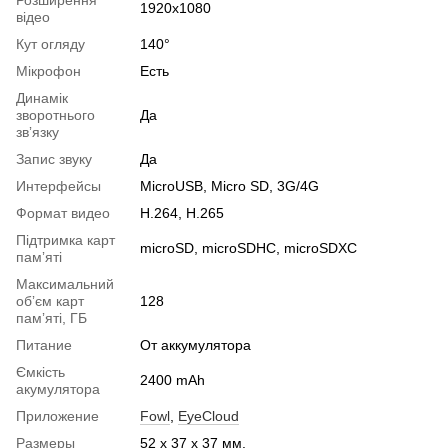
Розширення
1920x1080
відео
Кут огляду
140°
Мікрофон
Есть
Динамік
зворотнього
Да
звʼязку
Запис звуку
Да
Интерфейсы
MicroUSB, Micro SD, 3G/4G
Формат видео
H.264, H.265
Підтримка карт
microSD, microSDHC, microSDXC
памʼяті
Максимальний
обʼєм карт
128
памʼяті, ГБ
Питание
От аккумулятора
Ємкість
2400 mAh
акумулятора
Приложение
Fowl
,
EyeCloud
Размеры
52 х 37 х 37 мм.