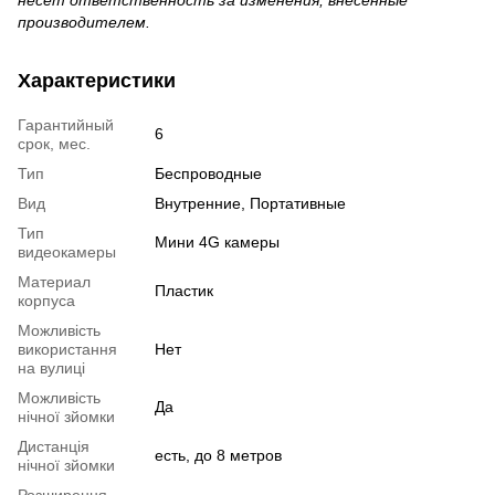
несет ответственность за изменения, внесенные
производителем.
Характеристики
Гарантийный
6
срок, мес.
Тип
Беспроводные
Вид
Внутренние, Портативные
Тип
Мини 4G камеры
видеокамеры
Материал
Пластик
корпуса
Можливість
використання
Нет
на вулиці
Можливість
Да
нічної зйомки
Дистанція
есть, до 8 метров
нічної зйомки