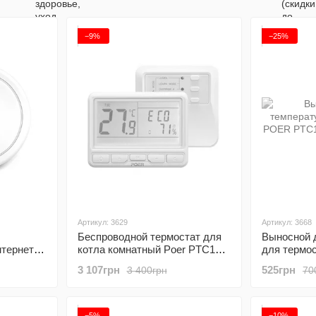
−9%
−25%
Артикул: 3629
Артикул: 3668
Беспроводной термостат для
Выносной 
нтернет
котла комнатный Poer PTC10,
для термо
с беспроводным
1 метр
3 107грн
525грн
3 400грн
70
терморегулятором
−5%
−10%