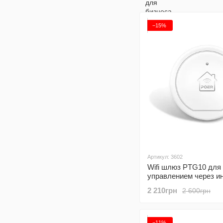
−15%
Артикул: 3602
Wifi шлюз PTG10 для
управлением через и
термостатами Poer
2 210грн
2 600грн
PTC10/PTC16/PTV30
−11%