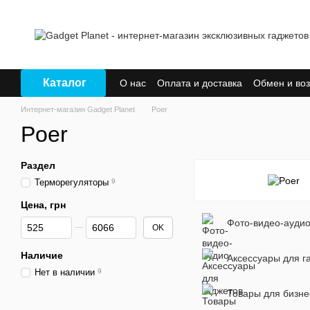
Перейти к основному контенту
Каталог
О нас
Оплата и доставка
Обмен и воз
Интернет-магазин Gadget Planet
Poer
Poer
Раздел
Терморегуляторы
9
Цена, грн
От Цена, грн
До Цена, грн
Фото-видео-ауди
OK
Наличие
Аксессуары для г
Нет в наличии
9
Товары для бизне