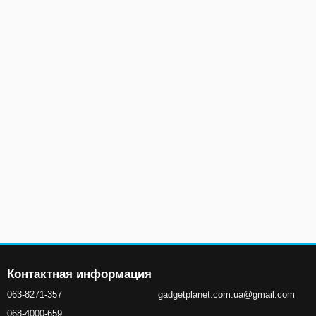
Контактная информация
063-8271-357
gadgetplanet.com.ua@gmail.com
068-4000-659