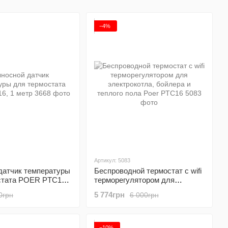
−4%
Артикул: 5083
датчик температуры
Беспроводной термостат с wifi
стата POER PTC16,
терморегулятором для
электрокотла, бойлера и
5 774грн
0грн
6 000грн
теплого пола Poer PTC16
−10%