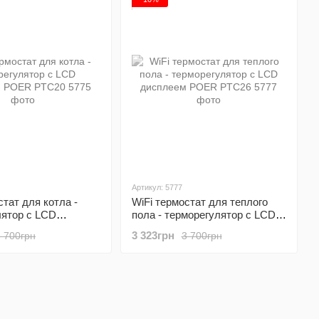
Артикул: 5777
стат для котла -
WiFi термостат для теплого
лятор с LCD
пола - терморегулятор с LCD
 POER PTC20
дисплеем POER PTC26
3 323грн
3 700грн
3 700грн