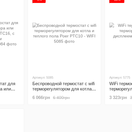
Артикул: 5085
Артикул: 5775
тат для
Беспроводной термостат с wifi
WiFi термо
а или
терморегулятором для котла и
терморегу
C16, с
теплого пола Poer PTC10 -
дисплеем
6 066грн
3 323грн
6 400грн
WIFI