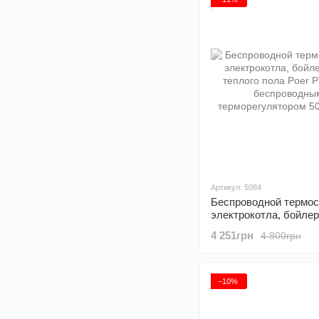
Артикул: 5084
Беспроводной термос
электрокотла, бойлер
теплого пола Poer PT
4 251грн
4 800грн
беспроводным
терморегулятором
−10%