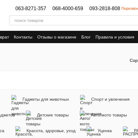
063-8271-357
068-4000-659
093-2818-808
Перезвон
врат
Контакты
Отзывы о магазине
Блог
Правила и условия
Сор
о
Гаджеты для животных
Спорт и увлечения
аджетов
Детские товары
Авто/мото товары
са
Красота, здоровье, уход
Уценка
Р