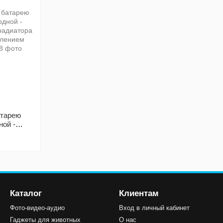
атарею
ной -
, с
нтернет
Каталог
Клиентам
Фото-видео-аудио
Вход в личный кабинет
Гаджеты для животных
О нас