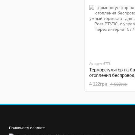
Артикул: 5778
Терморегулятор на б
отопления беспровод
умный термостат для
4 122грн
4 600грн
радиатора Poer PTV30
управлением через и
Принимаем к оплате