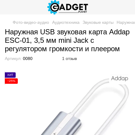
Фото-видео-аудио
Аудиотехника
Звуковые карты
Наружная
Наружная USB звуковая карта Addap
ESC-01, 3,5 мм mini Jack с
регулятором громкости и плеером
Артикул:
0080
1 отзыв
ХИТ
−25%