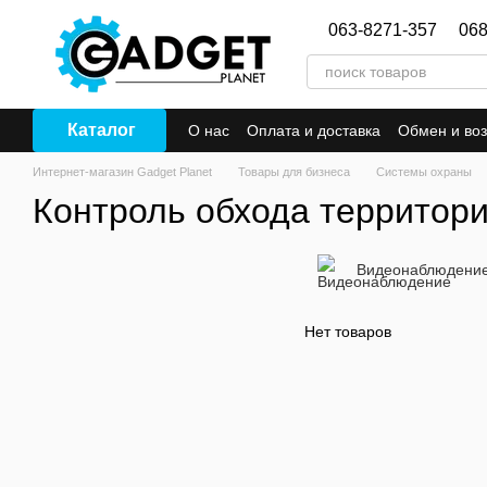
Перейти к основному контенту
063-8271-357
068
Каталог
О нас
Оплата и доставка
Обмен и воз
Интернет-магазин Gadget Planet
Товары для бизнеса
Системы охраны
Контроль обхода территор
Видеонаблюдени
Нет товаров