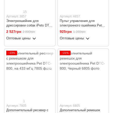
15
Артикул: 3857
Артикул: 4657
Электроошейник для
Пульт управления для
дрессировки собак iPets DTC-
электронного ошейника Pet
800, с 2-мя ошейниками для
DTC-800, на 433 мГц
2 527грн
925грн
2 800грн
1 200грн
2-х собак,
Оптовые цены
Оптовые цены
водонепроницаемый
−23%
−21%
1
Артикул: 7805
Артикул: 6805
Дополнительный ресивер с
Дополнительный ремешок