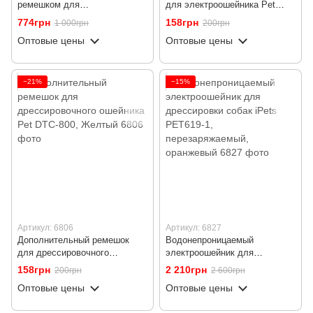
ремешком для
для электроошейника Pet
электроошейника Pet DTC-
DTC-800, Черный
774грн
158грн
1 000грн
200грн
800, на 433 мГц
Оптовые цены
Оптовые цены
−21%
−15%
Артикул: 6806
Артикул: 6827
Дополнительный ремешок
Водонепроницаемый
для дрессировочного
электроошейник для
ошейника Pet DTC-800,
дрессировки собак iPets
158грн
2 210грн
200грн
2 600грн
Желтый
PET619-1, перезаряжаемый,
Оптовые цены
Оптовые цены
оранжевый