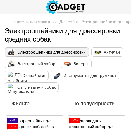
Гаджеты для животных
Для собак
Электроошейники для др
Электроошейники для дрессировки
средних собак
Электроошейники для дрессировки
Антилай
Электронный забор
Биперы
LED ошейники
Инструменты для груминга
Отпугиватели собак
Фильтр
По популярности
ХИТ
−8%
−6%