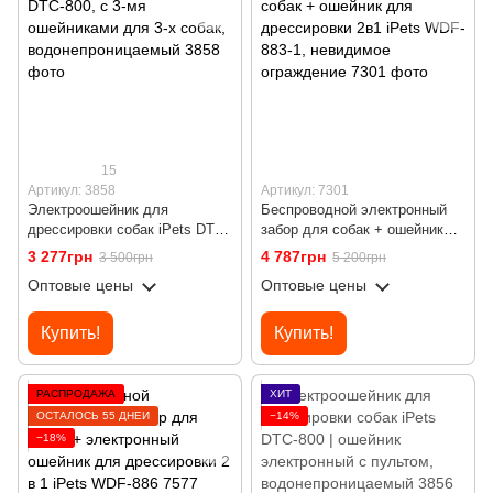
15
Артикул: 3858
Артикул: 7301
Электроошейник для
Беспроводной электронный
дрессировки собак iPets DTC-
забор для собак + ошейник
800, с 3-мя ошейниками для
для дрессировки 2в1 iPets
3 277грн
4 787грн
3 500грн
5 200грн
3-х собак,
WDF-883-1, невидимое
Оптовые цены
Оптовые цены
водонепроницаемый
ограждение
Купить!
Купить!
РАСПРОДАЖА
ХИТ
ОСТАЛОСЬ 55 ДНЕЙ
−14%
−18%