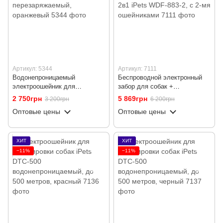
Артикул: 5344
Артикул: 7111
Водонепроницаемый
Беспроводной электронный
электроошейник для
забор для собак +
дрессировки собак iPets
электронный ошейник для
2 750грн
5 869грн
3 200грн
6 200грн
PET619-2, два ошейника,
дрессировки 2в1 iPets WDF-
Оптовые цены
Оптовые цены
перезаряжаемый, оранжевый
883-2, с 2-мя ошейниками
ХИТ
ХИТ
−11%
−11%