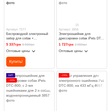
15
Артикул: 7577
Артикул: 3856
Беспроводной электронный
Электроошейник для
забор для собак +
дрессировки собак iPets DTC-
электронный ошейник для
800 | ошейник электронный с
5 337грн
1 727грн
6 500грн
2 000грн
дрессировки 2 в 1 iPets WDF-
пультом, водонепроницаемый
Оптовые цены
Оптовые цены
886
Купить!
ХИТ
−23%
−10%