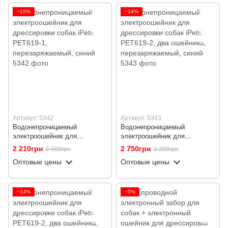
−15%
−14%
Артикул: 5342
Артикул: 5343
Водонепроницаемый
Водонепроницаемый
электроошейник для
электроошейник для
дрессировки собак iPets
дрессировки собак iPets
2 210грн
2 750грн
2 600грн
3 200грн
PET619-1, перезаряжаемый,
PET619-2, два ошейника,
Оптовые цены
Оптовые цены
синий
перезаряжаемый, синий
−14%
−5%