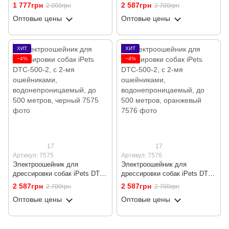
500 водонепроницаемый, до
500-2, с 2-мя ошейниками,
1 777грн
2 587грн
2 000грн
2 700грн
500 метров, оранжевый
водонепроницаемый, до 500
Оптовые цены
Оптовые цены
метров, красный
ХИТ
ХИТ
−4%
−4%
17
17
Артикул: 7575
Артикул: 7576
Электроошейник для
Электроошейник для
дрессировки собак iPets DTC-
дрессировки собак iPets DTC-
500-2, с 2-мя ошейниками,
500-2, с 2-мя ошейниками,
2 587грн
2 587грн
2 700грн
2 700грн
водонепроницаемый, до 500
водонепроницаемый, до 500
Оптовые цены
Оптовые цены
метров, черный
метров, оранжевый